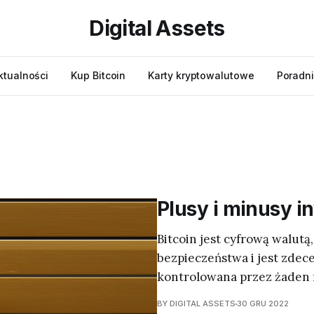
Digital Assets
ktualności
Kup Bitcoin
Karty kryptowalutowe
Poradni
Plusy i minusy i
Bitcoin jest cyfrową walutą
bezpieczeństwa i jest zdece
kontrolowana przez żaden r
BY DIGITAL ASSETS
30 GRU 2022