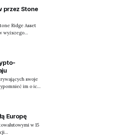
w przez Stone
Stone Ridge Asset
ów wyższego
że audytorzy firmy
się wiadomość, że
lienci
rypto-
aju
ukrywających swoje
zypomnieć im o ich
mowy o wymianie
łą Europę
ptowalutowymi w 15
cji