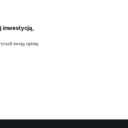
adaniu bitcoinów i
j inwestycją,
raził swoją opinię