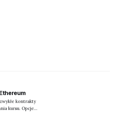
 Ethereum
zwykłe kontrakty
nia kursu. Opcje
tem kursu
ch ubezpieczeń.