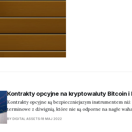
Kontrakty opcyjne na kryptowaluty Bitcoin i
Kontrakty opcyjne są bezpieczniejszym instrumentem niż 
terminowe z dźwignią, które nie są odporne na nagłe waha
pozwalają na zabezpieczenie się przed spadkiem lub wzros
BY DIGITAL ASSETS
18 MAJ 2022
kryptowaluty, ale ma to swoją cenę jak w przypadku zwykły