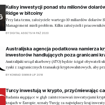
Kulisy inwestycji ponad stu milionów dolaró
Ridge w bitcoiny
Trzy lata temu, założyciele wartego 10 miliardów dolarów 
Management mieli problem. Kilku założycieli i pracownik
szczebla firmy doradczej kupowało bitcoiny na taką skalę, 
BY DIGITAL ASSETS
14 PAŹ 2020
musieli z bliska przyjrzeć się ich zakupom. Kiedy rozeszła 
pracownicy Stone Ridge osobiście inwestowali w bitcoiny, k
Australijska agencja podatkowa namierza k
inwestorów handlujących poza granicami kr
Australijski urząd skarbowy (ATO) będzie ścigał obywateli 
zyski z zagranicznych transakcji kryptowalutowych, aby pr
zobowiązaniach podatkowych. Do tego celu wykorzysta u
BY KONRAD SIWIK
9 LIP 2018
danych z innymi krajami.
Turcy inwestują w krypto, przyćmiewając ca
Badania sięgające w głąb zainteresowań inwestycjami kry
krajach w Europie, uznały Turcję za największy kraj inwesty