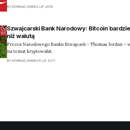
kryptowalutowych, w którym około 20% ludności jest w posi
BY KONRAD SIWIK
2 LIP 2018
innych kryptowalut.
Szwajcarski Bank Narodowy: Bitcoin bardzie
niż walutą
Prezes Narodowego Banku Szwajcarii – Thomas Jordan – wy
na temat kryptowalut.
BY KONRAD SIWIK
24 LIS 2017