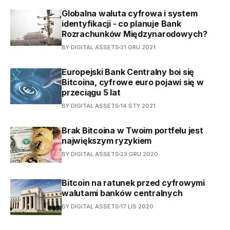
Globalna waluta cyfrowa i system
identyfikacji - co planuje Bank
Rozrachunków Międzynarodowych?
BY DIGITAL ASSETS
31 GRU 2021
Europejski Bank Centralny boi się
Bitcoina, cyfrowe euro pojawi się w
przeciągu 5 lat
BY DIGITAL ASSETS
14 STY 2021
Brak Bitcoina w Twoim portfelu jest
największym ryzykiem
BY DIGITAL ASSETS
23 GRU 2020
Bitcoin na ratunek przed cyfrowymi
walutami banków centralnych
BY DIGITAL ASSETS
17 LIS 2020