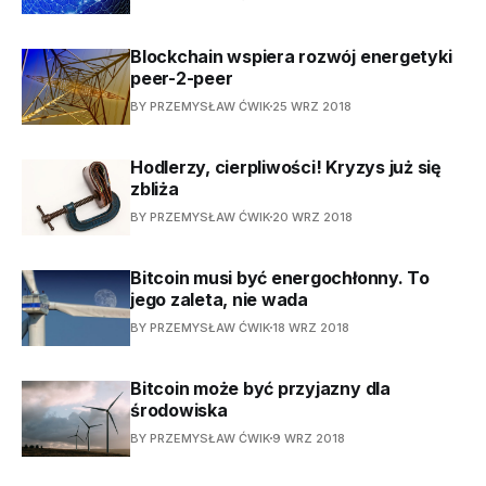
Blockchain wspiera rozwój energetyki
peer-2-peer
BY PRZEMYSŁAW ĆWIK
25 WRZ 2018
Hodlerzy, cierpliwości! Kryzys już się
zbliża
BY PRZEMYSŁAW ĆWIK
20 WRZ 2018
Bitcoin musi być energochłonny. To
jego zaleta, nie wada
BY PRZEMYSŁAW ĆWIK
18 WRZ 2018
Bitcoin może być przyjazny dla
środowiska
BY PRZEMYSŁAW ĆWIK
9 WRZ 2018