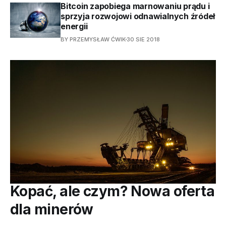
Bitcoin zapobiega marnowaniu prądu i
sprzyja rozwojowi odnawialnych źródeł
energii
BY PRZEMYSŁAW ĆWIK
30 SIE 2018
Kopać, ale czym? Nowa oferta
dla minerów