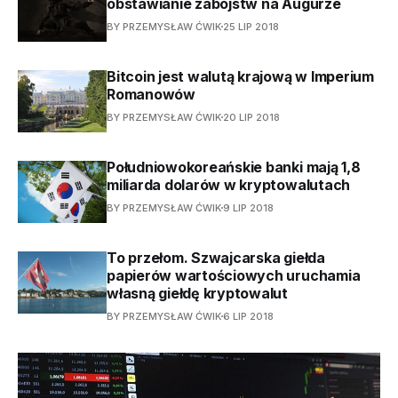
obstawianie zabójstw na Augurze
BY PRZEMYSŁAW ĆWIK
25 LIP 2018
Bitcoin jest walutą krajową w Imperium
Romanowów
BY PRZEMYSŁAW ĆWIK
20 LIP 2018
Południowokoreańskie banki mają 1,8
miliarda dolarów w kryptowalutach
BY PRZEMYSŁAW ĆWIK
9 LIP 2018
To przełom. Szwajcarska giełda
papierów wartościowych uruchamia
własną giełdę kryptowalut
BY PRZEMYSŁAW ĆWIK
6 LIP 2018