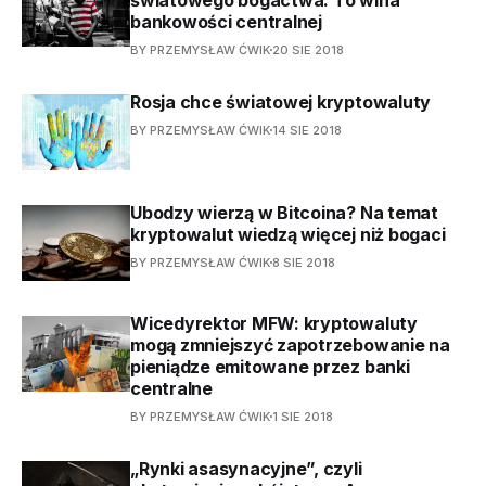
bankowości centralnej
BY PRZEMYSŁAW ĆWIK
20 SIE 2018
Rosja chce światowej kryptowaluty
BY PRZEMYSŁAW ĆWIK
14 SIE 2018
Ubodzy wierzą w Bitcoina? Na temat
kryptowalut wiedzą więcej niż bogaci
BY PRZEMYSŁAW ĆWIK
8 SIE 2018
Wicedyrektor MFW: kryptowaluty
mogą zmniejszyć zapotrzebowanie na
pieniądze emitowane przez banki
centralne
BY PRZEMYSŁAW ĆWIK
1 SIE 2018
„Rynki asasynacyjne”, czyli