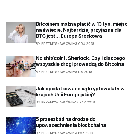
Bitcoinem można płacić w 13 tys. miejsc
na świecie. Najbardziej przyjazna dla
BTC jest... Europa Środkowa
BY PRZEMYSŁAW ĆWIK
3 GRU 2018
No shit(coin), Sherlock. Czyli dlaczego
wszystkie drogi prowadzą do Bitcoina
BY PRZEMYSŁAW ĆWIK
8 LIS 2018
Jak opodatkowane są kryptowaluty w
krajach Unii Europejskiej?
BY PRZEMYSŁAW ĆWIK
12 PAŹ 2018
5 przeszkód na drodze do
upowszechnienia blockchaina
BY PRZEMYSŁAW ĆWIK
3 PAŹ 2018