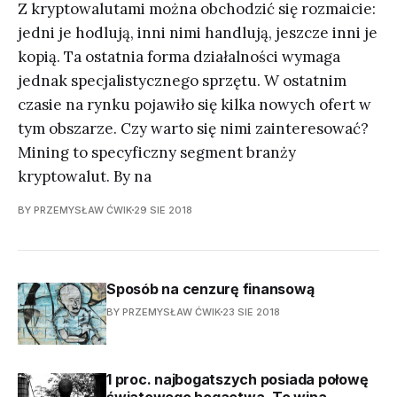
Z kryptowalutami można obchodzić się rozmaicie:
jedni je hodlują, inni nimi handlują, jeszcze inni je
kopią. Ta ostatnia forma działalności wymaga
jednak specjalistycznego sprzętu. W ostatnim
czasie na rynku pojawiło się kilka nowych ofert w
tym obszarze. Czy warto się nimi zainteresować?
Mining to specyficzny segment branży
kryptowalut. By na
BY PRZEMYSŁAW ĆWIK
29 SIE 2018
Sposób na cenzurę finansową
BY PRZEMYSŁAW ĆWIK
23 SIE 2018
1 proc. najbogatszych posiada połowę
światowego bogactwa. To wina