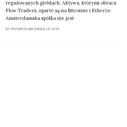
regulowanych giełdach. Aktywa, którymi obraca
Flow Traders, oparte są na Bitcoinie i Etherze.
Amsterdamska spółka nie jest
BY PRZEMYSŁAW ĆWIK
6 LIP 2018
Media kłamią na temat Bitcoina! A
ściślej: piszą bzdury
BY PRZEMYSŁAW ĆWIK
25 CZE 2018
Kryptowaluty na celowniku Secret
Service. Tajna służba USA chce
walczyć z anonimowością transakcji
BY PRZEMYSŁAW ĆWIK
22 CZE 2018
Peso do likwidacji? Argentyńska waluta
gwałtownie traci na wartości