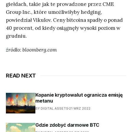
giełdach, takie jak te prowadzone przez CME
Group Inc., które umożliwiłyby hedging,
powiedział Vikulov. Ceny bitcoina spadły o ponad
40 procent, od kiedy osiągnęły wysoki poziom w
grudniu.
źródło: bloomberg.com
READ NEXT
Kopanie kryptowalut ogranicza emisję
metanu
BY DIGITAL ASSETS
21 WRZ 2022
Gdzie zdobyć darmowe BTC