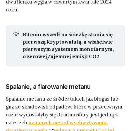
dwutlenku węgla w czwartym kwartale 2024
roku.
💡
Bitcoin wszedł na ścieżkę stania się
pierwszą kryptowalutą, a właściwie
pierwszym systemem monetarnym,
o zerowej/ujemnej emisji CO2
Spalanie, a flarowanie metanu
Spalanie metanu ze źródeł takich jak biogaz lub
gaz ze składowisk odpadów, które w przeciwnym
razie wydostałyby się do atmosfery, jest jedną z
czterech
uznanych metod wychwytywania
dwutlenku węgla
, i "
jednym z niewielu źródeł