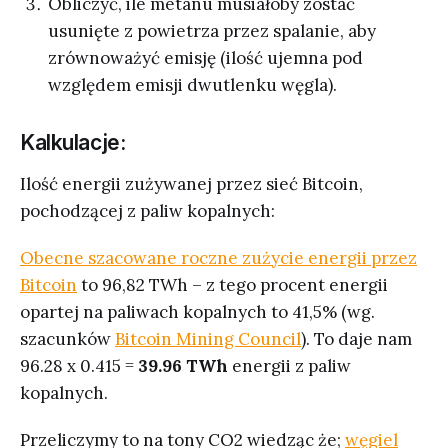
Obliczyć, ile metanu musiałoby zostać
usunięte z powietrza przez spalanie, aby
zrównoważyć emisję (ilość ujemna pod
względem emisji dwutlenku węgla).
Kalkulacje:
Ilość energii zużywanej przez sieć Bitcoin,
pochodzącej z paliw kopalnych:
Obecne szacowane roczne zużycie energii przez
Bitcoin
to 96,82 TWh – z tego procent energii
opartej na paliwach kopalnych to 41,5% (wg.
szacunków
Bitcoin Mining Council
). To daje nam
96.28 x 0.415 =
39.96 TWh
energii z paliw
kopalnych.
Przeliczymy to na tony CO2 wiedząc że;
węgiel