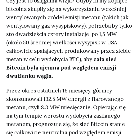
Czy jest to osiągalna wizja? Gdyby firmy kopiące
bitcoina skupiły się na wykorzystaniu wcześniej
wentylowanych źródeł emisji metanu (takich jak
wentylowany gaz wysypiskowy), potrzeba by tylko
sto dwadzieścia cztery instalacje po 1,5 MW
(około 50 średniej wielkości wysypisk w USA
całkowicie spalających produkowany przez siebie
metan w celu wydobycia BTC), aby
cała sieć
Bitcoin była ujemna pod względem emisji
dwutlenku węgla
.
Przez okres ostatnich 16 miesięcy, górnicy
skonsumowali 132.5 MW energii z flarowanego
metanu, czyli 8.3 MW miesięcznie. Opierając się
na tym tempie wzrostu wydobycia zasilanego
metanem, prognozuje się, że sieć Bitcoin stanie
się całkowicie neutralna pod względem emisji