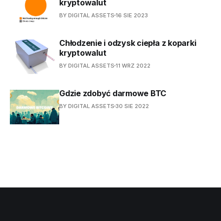
kryptowalut
BY DIGITAL ASSETS
16 SIE 2023
Chłodzenie i odzysk ciepła z koparki
kryptowalut
BY DIGITAL ASSETS
11 WRZ 2022
Gdzie zdobyć darmowe BTC
BY DIGITAL ASSETS
30 SIE 2022