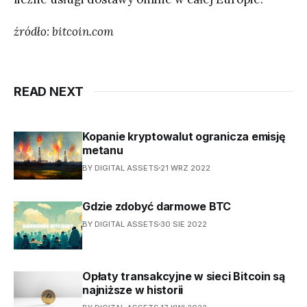
źródło: bitcoin.com
READ NEXT
Kopanie kryptowalut ogranicza emisję
metanu
BY DIGITAL ASSETS
21 WRZ 2022
Gdzie zdobyć darmowe BTC
BY DIGITAL ASSETS
30 SIE 2022
Opłaty transakcyjne w sieci Bitcoin są
najniższe w historii