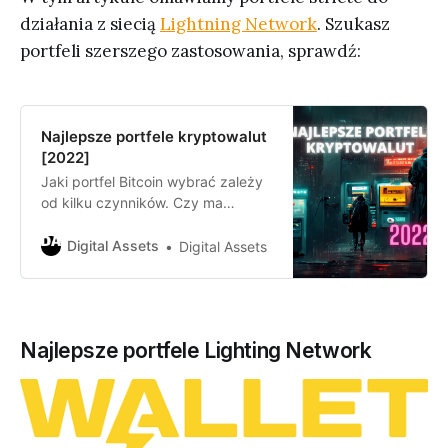
działania z siecią
Lightning Network
. Szukasz
portfeli szerszego zastosowania, sprawdź:
Najlepsze portfele kryptowalut
[2022]
Jaki portfel Bitcoin wybrać zależy
od kilku czynników. Czy ma
działać na smartfonie, czy chcesz
wykonywać transakcje w Lightning
Digital Assets
Digital Assets
Network, a może zależy Ci
najbardziej na prywatności
transakcji, albo chcesz
bezpiecznie przechowywać
Najlepsze portfele Lighting Network
większe środki?