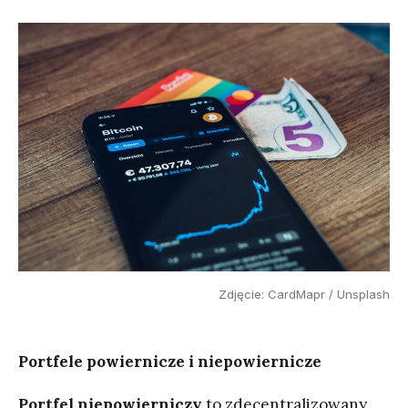
Zdjęcie: CardMapr / Unsplash
Portfele powiernicze i niepowiernicze
Portfel niepowierniczy
to zdecentralizowany