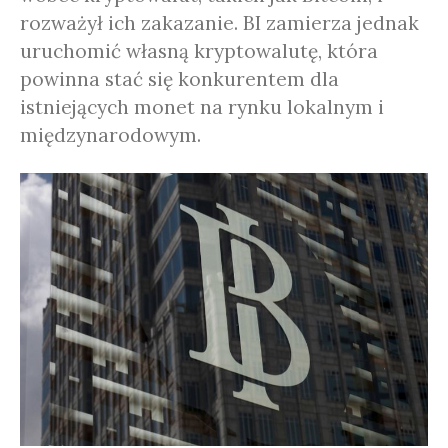
rozważył ich zakazanie. BI zamierza jednak
uruchomić własną kryptowalutę, która
powinna stać się konkurentem dla
istniejących monet na rynku lokalnym i
międzynarodowym.