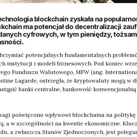
chnologia blockchain zyskała na popularnośc
kchain ma potencjał do decentralizacji zau
danych cyfrowych, w tym pieniędzy, tożsamo
asności.
lbrzymiać potencjalnych fundamentalnych problem
h instytucji i modeli biznesowych. Pod koniec wrz
ego Funduszu Walutowego, MFW (ang. Internation
istine Lagarde, ostrzegła, że kryptowaluty mogą w d
stąpić banki centralne, bankowość konwencjonalną 
wagi poświęcono wpływowi blockchaina na politykę
, a w szczególności na kwestie ekonomiczne. Klu
du, a zwłaszcza Stanów Zjednoczonych, jest polega