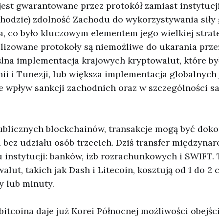
jest gwarantowane przez protokół zamiast instytuc
chodzie) zdolność Zachodu do wykorzystywania siły
a, co było kluczowym elementem jego wielkiej strat
alizowane protokoły są niemożliwe do ukarania prze
lna implementacja krajowych kryptowalut, które był
ii i Tunezji, lub większa implementacja globalnych 
e wpływ sankcji zachodnich oraz w szczególności sa
publicznych blockchainów, transakcje mogą być do
j i bez udziału osób trzecich. Dziś transfer między
lu instytucji: banków, izb rozrachunkowych i SWIFT.
lut, takich jak Dash i Litecoin, kosztują od 1 do 2 
y lub minuty.
itcoina daje już Korei Północnej możliwości obejś