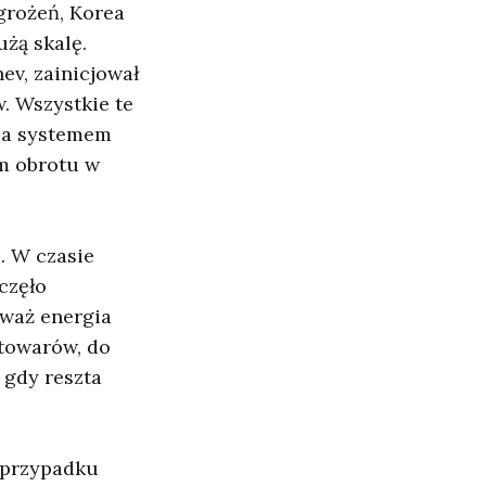
grożeń, Korea
żą skalę.
ev, zainicjował
. Wszystkie te
oza systemem
em obrotu w
. W czasie
częło
eważ energia
 towarów, do
 gdy reszta
W przypadku