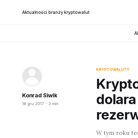
Aktualności branży kryptowalut
A
KRYPTOWALUTY
Krypt
dolara
Konrad Siwik
18 gru 2017
3 min
rezer
W tym roku tec