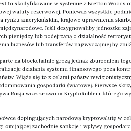
est to skodyfikowane w systemie z Bretton Woods o
atowej waluty rezerwowej. Ponieważ wszystkie podm
na rynku amerykańskim, krajowe uprawnienia skarb
międzynarodowe. Jeśli desygnowaliby jednostkę zaj
h pieniędzy lub podejrzaną o działalność terroryst
nia biznesów lub transferów najzwyczajniej by znikł
parte na blockchainie grożą jednak zburzeniem te
ralizację działania systemu finansowego poza kontr
stw. Wiąże się to z celami państw rewizjonistyczn
zdominowania gospodarki światowej. Pierwsze skrzy
rywa Rosja wraz ze swoim KryptoRublem, którego wy
.
zołówce dopingujących narodową kryptowalutę w cel
gi omijającej zachodnie sankcje i wpływy gospodarc