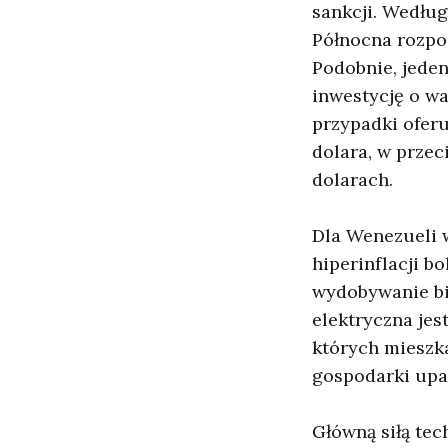
sankcji. Wedłu
Północna rozpo
Podobnie, jeden
inwestycję o wa
przypadki ofer
dolara, w prze
dolarach.
Dla Wenezueli 
hiperinflacji b
wydobywanie bi
elektryczna jes
których mieszka
gospodarki upa
Główną siłą tec