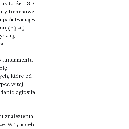
raz to, że USD
ioty finansowe
u państwa są w
mującą się
yczną,
a.
go fundamentu
olę
ych, które od
pce w tej
danie ogłosiła
u znalezienia
ze. W tym celu