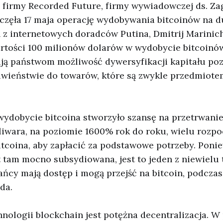
g firmy Recorded Future, firmy wywiadowczej ds. Za
częła 17 maja operację wydobywania bitcoinów na du
 z internetowych doradców Putina, Dmitrij Marinich
rtości 100 milionów dolarów w wydobycie bitcoinów
ują państwom możliwość dywersyfikacji kapitału p
ciwieństwie do towarów, które są zwykle przedmiot
wydobycie bitcoina stworzyło szansę na przetrwanie
oliwara, na poziomie 1600% rok do roku, wielu rozpo
tcoina, aby zapłacić za podstawowe potrzeby. Poni
t tam mocno subsydiowana, jest to jeden z niewielu
ńcy mają dostęp i mogą przejść na bitcoin, podczas
da.
hnologii blockchain jest potężna decentralizacja. 