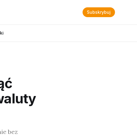
Subskrybuj
ki
ąć
waluty
nie bez