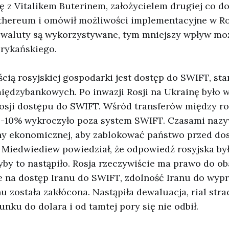
ię z Vitalikem Buterinem, założycielem drugiej co do
thereum i omówił możliwości implementacyjne w Ros
owaluty są wykorzystywane, tym mniejszy wpływ mo
erykańskiego.
cią rosyjskiej gospodarki jest dostęp do SWIFT, st
międzybankowych. Po inwazji Rosji na Ukrainę było 
osji dostępu do SWIFT. Wśród transferów między ro
5-10% wykroczyło poza system SWIFT. Czasami nazy
ny ekonomicznej, aby zablokować państwo przed do
 Miedwiediew powiedział, że odpowiedź rosyjska był
yby to nastąpiło. Rosja rzeczywiście ma prawo do o
je na dostęp Iranu do SWIFT, zdolność Iranu do wy
nu została zakłócona. Nastąpiła dewaluacja, rial stra
unku do dolara i od tamtej pory się nie odbił.