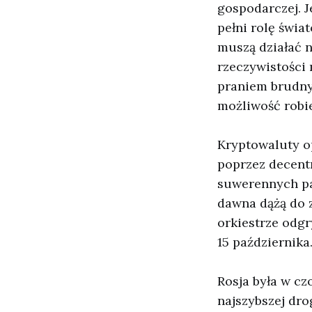
gospodarczej. J
pełni rolę świ
muszą działać 
rzeczywistości 
praniem brudnyc
możliwość robie
Kryptowaluty o
poprzez decent
suwerennych pań
dawna dążą do 
orkiestrze odg
15 października
Rosja była w c
najszybszej dro