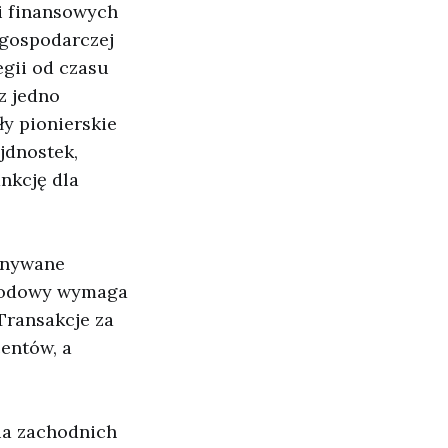
ji finansowych
 gospodarczej
egii od czasu
z jedno
y pionierskie
jdnostek,
nkcję dla
konywane
narodowy wymaga
 Transakcje za
centów, a
cia zachodnich