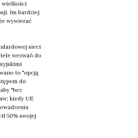
 wielkości
ji. Im bardziej
że wywierać
andardowej sieci
wiele wezwań do
syjskimi
wano to "opcją
stępem do
aby "bez
baw; kiedy UE
prowadzenia
cił 50% swojej