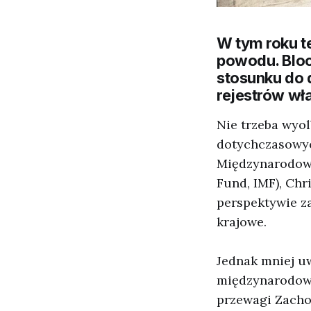
W tym roku te
powodu. Bloc
stosunku do 
rejestrów wł
Nie trzeba wyo
dotychczasowyc
Międzynarodow
Fund, IMF), Chr
perspektywie za
krajowe.
Jednak mniej u
międzynarodową
przewagi Zacho