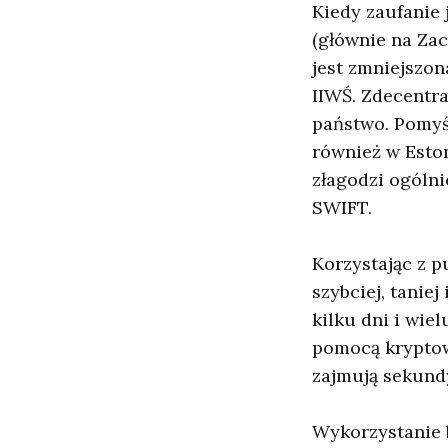
Kiedy zaufanie 
(głównie na Za
jest zmniejszon
IIWŚ. Zdecentr
państwo. Pomyś
również w Eston
złagodzi ogólni
SWIFT.
Korzystając z 
szybciej, tanie
kilku dni i wie
pomocą kryptowa
zajmują sekund
Wykorzystanie b