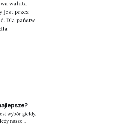
owa waluta
 jest przez
ać. Dla państw
dla
najlepsze?
st wybór giełdy.
leży nasze
 jednak dokonamy