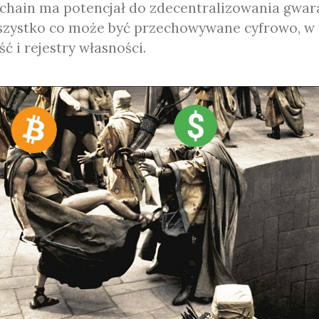
chain ma potencjał do zdecentralizowania gwa
szystko co może być przechowywane cyfrowo, w 
ć i rejestry własności.