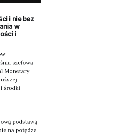
i i nie bez
fania w
ści i
ów
eśnia szefowa
al Monetary
łuższej
i środki
czową podstawą
nie na potędze