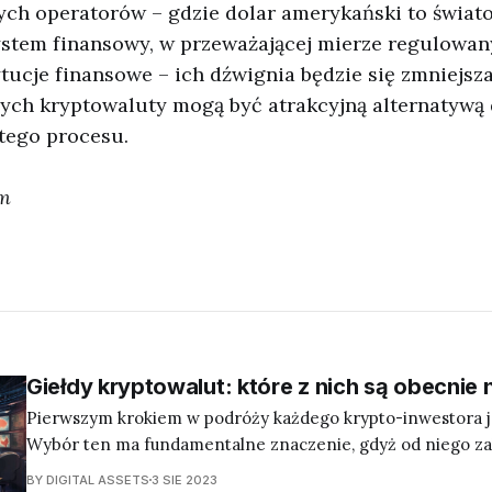
ych operatorów – gdzie dolar amerykański to świat
stem finansowy, w przeważającej mierze regulowany
tucje finansowe – ich dźwignia będzie się zmniejsz
nych kryptowaluty mogą być atrakcyjną alternatywą 
tego procesu.
om
Giełdy kryptowalut: które z nich są obecnie 
Pierwszym krokiem w podróży każdego krypto-inwestora je
Wybór ten ma fundamentalne znaczenie, gdyż od niego za
bezpieczeństwo, komfort i efektywność inwestycji. Zanim
BY DIGITAL ASSETS
3 SIE 2023