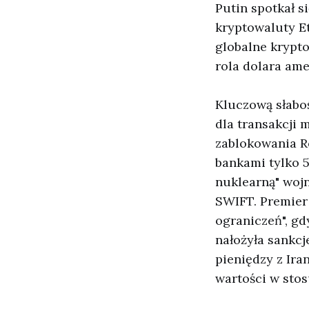
Putin spotkał s
kryptowaluty E
globalne krypt
rola dolara am
Kluczową słaboś
dla transakcji 
zablokowania R
bankami tylko 
nuklearną" woj
SWIFT. Premier
ograniczeń", gd
nałożyła sankc
pieniędzy z Ira
wartości w stos