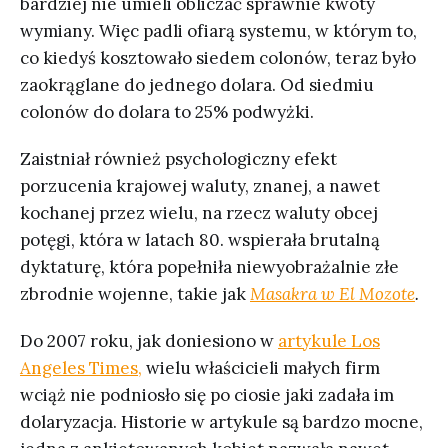
bardziej nie umieli obliczać sprawnie kwoty
wymiany. Więc padli ofiarą systemu, w którym to,
co kiedyś kosztowało siedem colonów, teraz było
zaokrąglane do jednego dolara. Od siedmiu
colonów do dolara to 25% podwyżki.
Zaistniał również psychologiczny efekt
porzucenia krajowej waluty, znanej, a nawet
kochanej przez wielu, na rzecz waluty obcej
potęgi, która w latach 80. wspierała brutalną
dyktaturę, która popełniła niewyobrażalnie złe
zbrodnie wojenne, takie jak
Masakra w El Mozote
.
Do 2007 roku, jak doniesiono w
artykule Los
Angeles Times,
wielu właścicieli małych firm
wciąż nie podniosło się po ciosie jaki zadała im
dolaryzacja. Historie w artykule są bardzo mocne,