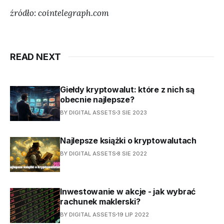
źródło: cointelegraph.com
READ NEXT
Giełdy kryptowalut: które z nich są
obecnie najlepsze?
BY DIGITAL ASSETS
3 SIE 2023
Najlepsze książki o kryptowalutach
BY DIGITAL ASSETS
8 SIE 2022
Inwestowanie w akcje - jak wybrać
rachunek maklerski?
BY DIGITAL ASSETS
19 LIP 2022