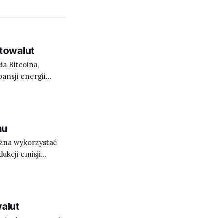
towalut
a Bitcoina,
pansji energii
nu
ożna wykorzystać
ukcji emisji
walut