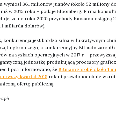
u wyniósł 361 milionów juanów (około 52 miliony d
 niż w 2015 roku – podaje Bloomberg. Firma konsul
duje, że do roku 2020 przychody Kanaanu osiągną 2
,1 miliarda dolarów).
k, konkurencja jest bardzo silna w lukratywnym chi
zętu górniczego, a konkurencyjny Bitmain zarobił 
ów na zyskach operacyjnych w 2017 r. – przewyższa
gantyczną jednostkę produkującą procesory graficz
iec lipca informowano, że
Bitmain zarobił około 1 m
pierwszy kwartał 2018
roku i prawdopodobnie wkrót
niczną ofertę publiczną.
graph