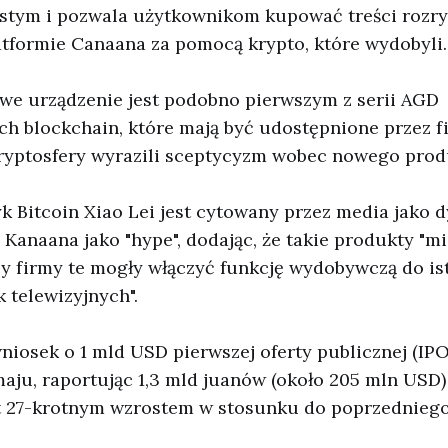
istym i pozwala użytkownikom kupować treści rozr
atformie Canaana za pomocą krypto, które wydobyli.
we urządzenie jest podobno pierwszym z serii AGD
h blockchain, które mają być udostępnione przez f
ryptosfery wyrazili sceptycyzm wobec nowego prod
yk Bitcoin Xiao Lei jest cytowany przez media jako 
Kanaana jako "hype", dodając, że takie produkty "m
y firmy te mogły włączyć funkcję wydobywczą do is
 telewizyjnych".
niosek o 1 mld USD pierwszej oferty publicznej (IPO
ju, raportując 1,3 mld juanów (około 205 mln USD
est 27-krotnym wzrostem w stosunku do poprzedniego