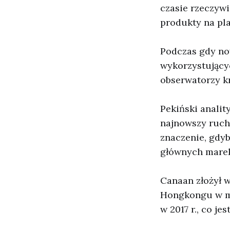
czasie rzeczyw
produkty na pl
Podczas gdy no
wykorzystującyc
obserwatorzy k
Pekiński analit
najnowszy ruch 
znaczenie, gdyb
głównych marek
Canaan złożył w
Hongkongu w ma
w 2017 r., co j