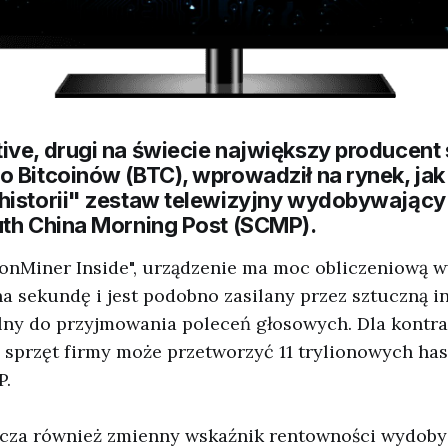
ive, drugi na świecie największy producent 
 Bitcoinów (BTC), wprowadził na rynek, jak 
historii" zestaw telewizyjny wydobywający
uth China Morning Post (SCMP).
onMiner Inside", urządzenie ma moc obliczeniową w
na sekundę i jest podobno zasilany przez sztuczną int
olny do przyjmowania poleceń głosowych. Dla kontra
 sprzęt firmy może przetworzyć 11 trylionowych ha
P.
icza również zmienny wskaźnik rentowności wydobyc