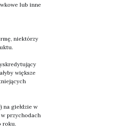
ywkowe lub inne
irmę, niektórzy
uktu.
dyskredytujący
iałyby większe
tniejących
) na giełdzie w
) w przychodach
 roku.