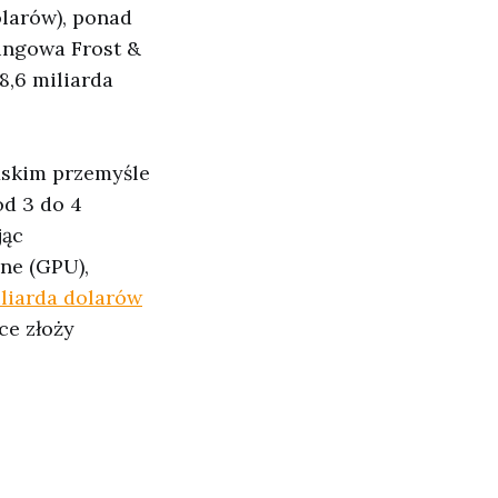
olarów), ponad
tingowa Frost &
8,6 miliarda
ńskim przemyśle
od 3 do 4
jąc
ne (GPU),
iliarda dolarów
ce złoży