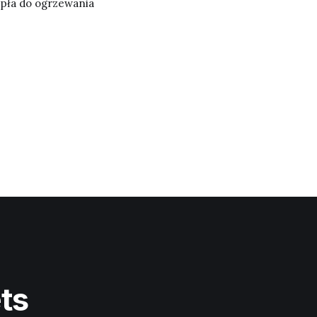
epła do ogrzewania
ts