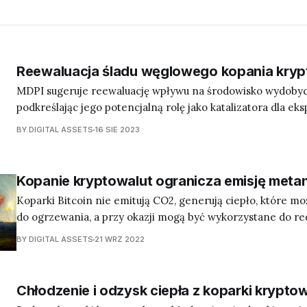
Reewaluacja śladu węglowego kopania kryp
MDPI sugeruje reewaluację wpływu na środowisko wydobyci
podkreślając jego potencjalną rolę jako katalizatora dla eks
odnawialnej i dekarbonizacji w szerszym zakresie
BY DIGITAL ASSETS
16 SIE 2023
Kopanie kryptowalut ogranicza emisję meta
Koparki Bitcoin nie emitują CO2, generują ciepło, które m
do ogrzewania, a przy okazji mogą być wykorzystane do red
metanu
BY DIGITAL ASSETS
21 WRZ 2022
Chłodzenie i odzysk ciepła z koparki krypto