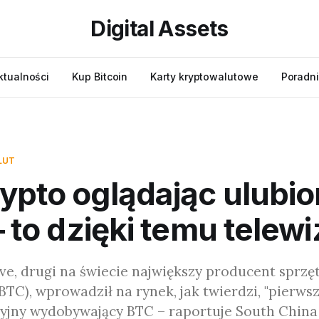
Digital Assets
ktualności
Kup Bitcoin
Karty kryptowalutowe
Poradni
LUT
ypto oglądając ulubi
 – to dzięki temu telew
e, drugi na świecie największy producent sprzę
BTC), wprowadził na rynek, jak twierdzi, "pierwsz
zyjny wydobywający BTC – raportuje South China