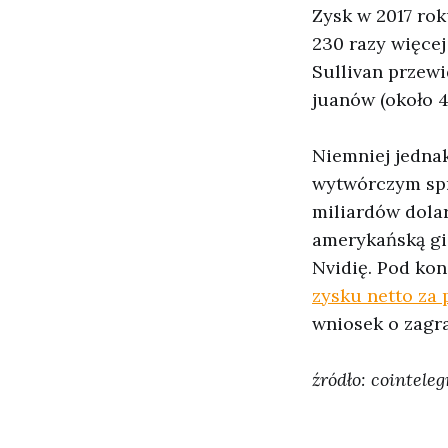
Zysk w 2017 rok
230 razy więcej
Sullivan przewi
juanów (około 4
Niemniej jedna
wytwórczym spr
miliardów dolar
amerykańską gi
Nvidię. Pod kon
zysku netto za 
wniosek o zagra
źródło: cointele