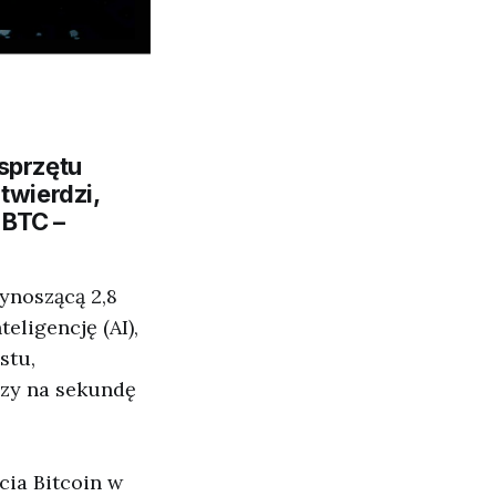
sprzętu
twierdzi,
 BTC –
ynoszącą 2,8
eligencję (AI),
stu,
szy na sekundę
ia Bitcoin w