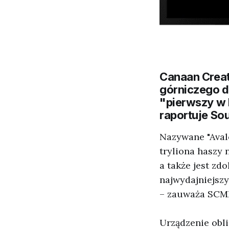
Canaan Creat
górniczego do
"pierwszy w 
raportuje So
Nazywane "Aval
tryliona haszy 
a także jest zd
najwydajniejszy
– zauważa SCM
Urządzenie obl