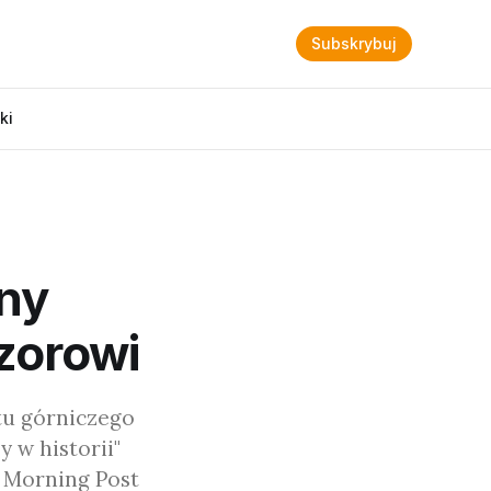
Subskrybuj
ki
ony
izorowi
tu górniczego
y w historii"
 Morning Post