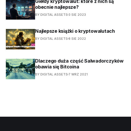
Giełdy kryptowalut: które z nich są
obecnie najlepsze?
BY DIGITAL ASSETS
3 SIE 2023
Najlepsze książki o kryptowalutach
BY DIGITAL ASSETS
8 SIE 2022
Dlaczego duża część Salwadorczyków
obawia się Bitcoina
BY DIGITAL ASSETS
7 WRZ 2021