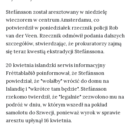
Stefánsson został aresztowany w niedzielę
wieczorem w centrum Amsterdamu, co
potwierdził w poniedziałek rzecznik policji Rob
van der Veen. Rzecznik odmówił podania dalszych
szczegółów, stwierdzając, że prokuratorzy zajmą
się teraz kwestią ekstradycji Stefánssona.
20 kwietnia islandzki serwis informacyjny
Fréttablaðið poinformował, że Stefánsson
powiedział, że "wolałby" wrócić do domu na
Islandię i "wkrótce tam będzie". Stefánsson
rzekomo twierdził, że "legalnie" zezwolono mu na
podróż w dniu, w którym wszedł na pokład
samolotu do Szwecji, ponieważ wyrok w sprawie
aresztu upłynął 16 kwietnia.