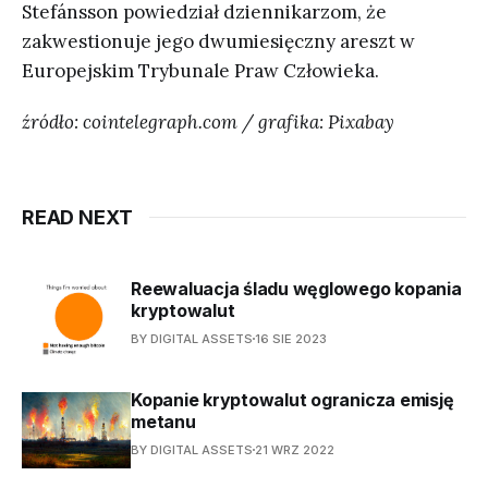
Stefánsson powiedział dziennikarzom, że
zakwestionuje jego dwumiesięczny areszt w
Europejskim Trybunale Praw Człowieka.
źródło: cointelegraph.com / grafika: Pixabay
READ NEXT
Reewaluacja śladu węglowego kopania
kryptowalut
BY DIGITAL ASSETS
16 SIE 2023
Kopanie kryptowalut ogranicza emisję
metanu
BY DIGITAL ASSETS
21 WRZ 2022