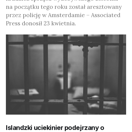
na początku tego roku został aresztowany
przez policję w Amsterdamie – Associated
Press donosił 23 kwietnia.
Islandzki uciekinier podejrzany o