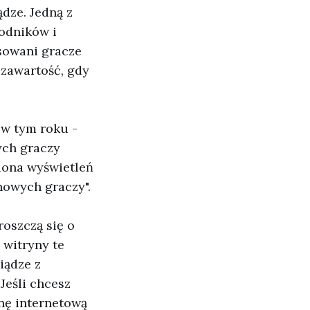
ądze. Jedną z
wodników i
sowani gracze
 zawartość, gdy
 w tym roku -
ych graczy
liona wyświetleń
nowych graczy".
roszczą się o
 witryny te
iądze z
Jeśli chcesz
nę internetową