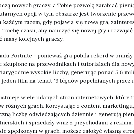
auczą nowych graczy, a Tobie pozwolą zarabiać pieni
ularnych opcji w tym obszarze jest tworzenie prze
 każdym razem, gdy pojawia się nowa gra, zaintere
trochę czasu, aby nauczyć się nowej gry i rozwijać
ć masy kolejnych graczy.
adu Fortnite - ponieważ gra pobiła rekord w branży
e skupione na przewodnikach i tutorialach dla now
iarygodnie wysokie liczby, generując ponad 5,6 mi
 jeden film na temat "9 błędów popełnianych przez 
istnieje wiele udanych stron internetowych, które t
 różnych grach. Korzystając z content marketingu,
czną liczbę odwiedzających dziennie i generują pien
erskich i sprzedaży wraz z przychodami z reklam. 
asie spędzonym w grach, możesz założyć własną stro