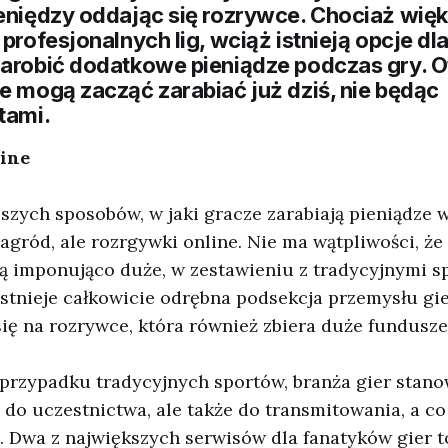
ieniędzy oddając się rozrywce. Chociaż wię
 profesjonalnych lig, wciąż istnieją opcje dl
zarobić dodatkowe pieniądze podczas gry. O
e mogą zacząć zarabiać już dziś, nie będąc
tami.
ine
szych sposobów, w jaki gracze zarabiają pieniądze w
agród, ale rozrgywki online. Nie ma wątpliwości, że
 imponująco duże, w zestawieniu z tradycyjnymi s
stnieje całkowicie odrębna podsekcja przemysłu gi
ię na rozrywce, która również zbiera duże fundusze
 przypadku tradycyjnych sportów, branża gier stano
o do uczestnictwa, ale także do transmitowania, a co
. Dwa z największych serwisów dla fanatyków gier 