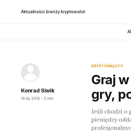
Aktualności branży kryptowalut
A
KRYPTOWALUTY
Graj w
gry, 
Konrad Siwik
19 lip 2018
5 min
Jeśli chodzi o
pieniędzy odda
profesjonalnych