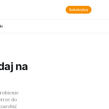
Subskrybuj
ki
daj na
arobienie
otrze do
 zarobić