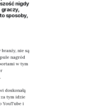
kszość nigdy
a graczy,
to sposoby,
 branży, nie są
 pule nagród
portami w tym
er
.
wi doskonałą
 za tym idzie
to YouTube i