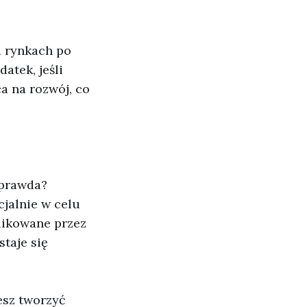
a rynkach po
atek, jeśli
ca na rozwój, co
 prawda?
cjalnie w celu
likowane przez
staje się
esz tworzyć