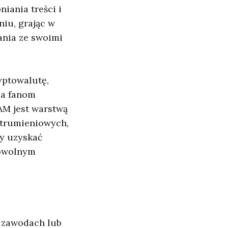
iania treści i
iu, grając w
ania ze swoimi
yptowalutę,
ia fanom
AM jest warstwą
strumieniowych,
by uzyskać
dowolnym
w zawodach lub