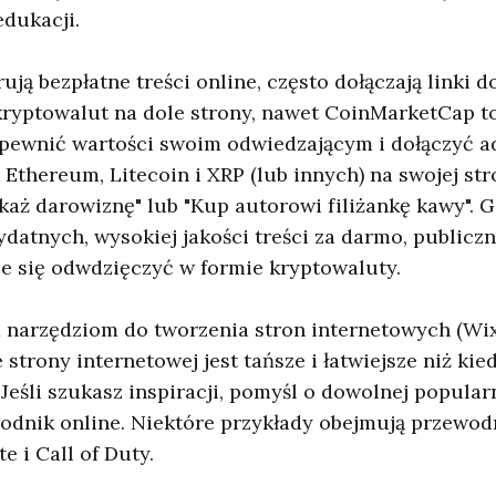
edukacji.
ują bezpłatne treści online, często dołączają linki 
kryptowalut na dole strony, nawet CoinMarketCap t
pewnić wartości swoim odwiedzającym i dołączyć a
n, Ethereum, Litecoin i XRP (lub innych) na swojej s
każ darowiznę" lub "Kup autorowi filiżankę kawy". 
ydatnych, wysokiej jakości treści za darmo, publiczn
e się odwdzięczyć w formie kryptowaluty.
 narzędziom do tworzenia stron internetowych (Wi
e strony internetowej jest tańsze i łatwiejsze niż ki
 Jeśli szukasz inspiracji, pomyśl o dowolnej popularn
odnik online. Niektóre przykłady obejmują przewod
e i Call of Duty.