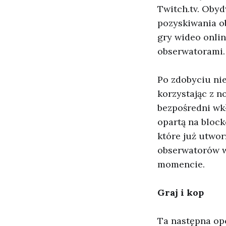
Twitch.tv. Obyd
pozyskiwania o
gry wideo onlin
obserwatorami.
Po zdobyciu nie
korzystając z 
bezpośredni wk
opartą na bloc
które już utworz
obserwatorów w
momencie.
Graj i kop
Ta następna op