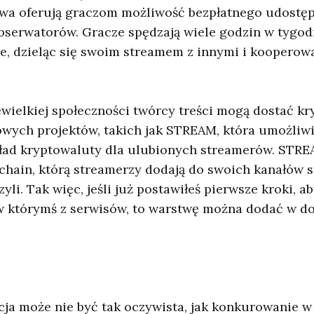
wa oferują graczom możliwość bezpłatnego udostępn
bserwatorów. Gracze spędzają wiele godzin w tygodn
e, dzieląc się swoim streamem z innymi i kooperow
wielkiej społeczności twórcy treści mogą dostać kr
nowych projektów, takich jak STREAM, która umożliw
ład kryptowaluty dla ulubionych streamerów. STRE
kchain, którą streamerzy dodają do swoich kanałów 
yli. Tak więc, jeśli już postawiłeś pierwsze kroki, a
 którymś z serwisów, to warstwę można dodać w 
cja może nie być tak oczywista, jak konkurowanie 