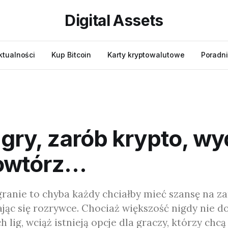
Digital Assets
ktualności
Kup Bitcoin
Karty kryptowalutowe
Poradni
 gry, zarób krypto, wy
powtórz…
 granie to chyba każdy chciałby mieć szansę na z
jąc się rozrywce. Chociaż większość nigdy nie d
 lig, wciąż istnieją opcje dla graczy, którzy chcą