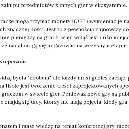
 zakupu przedmiotów z innych gier w ekosystemie.
gracze mogą trzymać monety BUFF i wymieniać je n
h znacznej ilości. Jest to z pewnością najnowszy dod
anie pieniędzy na grach, więc wciąż jest dużo miejs
acze nadal mogą się angażować na wczesnym etapie.
wicjuszom
idzą bycia "noobem", ale każdy musi gdzieś zacząć,
na liście jest tworzenie treści zaprojektowanych spe
raczom w świecie gier. Ponieważ nowe gry są pub
e znajdą się tacy, którzy nie mają pojęcia, kiedy gra 
sjonatem i masz wiedzę na temat konkretnej gry, moż