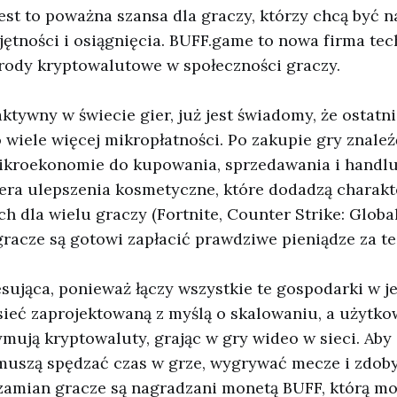
jest to poważna szansa dla graczy, którzy chcą być 
jętności i osiągnięcia. BUFF.game to nowa firma te
rody kryptowalutowe w społeczności graczy.
 aktywny w świecie gier, już jest świadomy, że ostatn
o wiele więcej mikropłatności. Po zakupie gry znale
ikroekonomie do kupowania, sprzedawania i handl
era ulepszenia kosmetyczne, które dodadzą charakt
ch dla wielu graczy (Fortnite, Counter Strike: Global
a gracze są gotowi zapłacić prawdziwe pieniądze za t
esująca, ponieważ łączy wszystkie te gospodarki w j
sieć zaprojektowaną z myślą o skalowaniu, a użytko
ymują kryptowaluty, grając w gry wideo w sieci. Aby
 muszą spędzać czas w grze, wygrywać mecze i zdob
 zamian gracze są nagradzani monetą BUFF, którą m