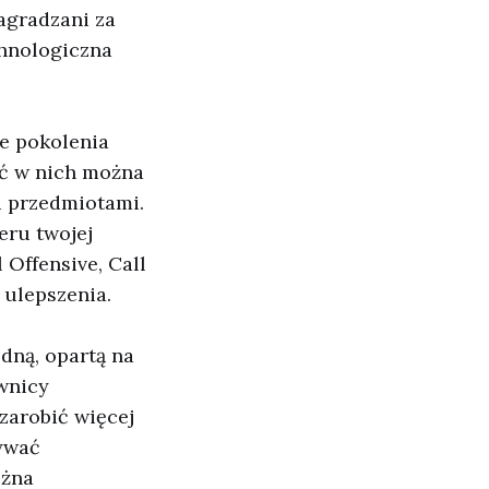
nagradzani za
chnologiczna
ie pokolenia
źć w nich można
u przedmiotami.
eru twojej
 Offensive, Call
e ulepszenia.
edną, opartą na
wnicy
 zarobić więcej
ywać
ożna