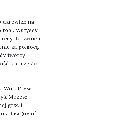
do darowizn na
o robi. Wszyscy
dresy do swoich
tronie za pomocą
Gdy twórcy
ość jest często
x, WordPress
edyś. Możesz
ej grze i
niki League of