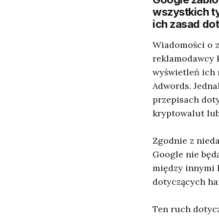
wszystkich t
ich zasad do
Wiadomości o za
reklamodawcy k
wyświetleń ich
Adwords. Jedna
przepisach dot
kryptowalut lub
Zgodnie z nied
Google nie będ
między innymi I
dotyczących ha
Ten ruch dotyc