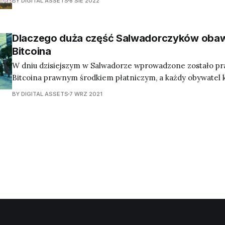
BY DIGITAL ASSETS
8 SIE 2022
Dlaczego duża część Salwadorczyków obaw
Bitcoina
W dniu dzisiejszym w Salwadorze wprowadzone zostało pr
Bitcoina prawnym środkiem płatniczym, a każdy obywatel 
swój cyfrowy portfel, i jednocześnie otrzymać 30 dolarów 
BY DIGITAL ASSETS
7 WRZ 2021
Wielu Salwadorczyków, jeśli nie większość, obawia się tak d
monetarnej. Wynika to częściowo z historycznej dolaryzacji
miejsce dokładnie