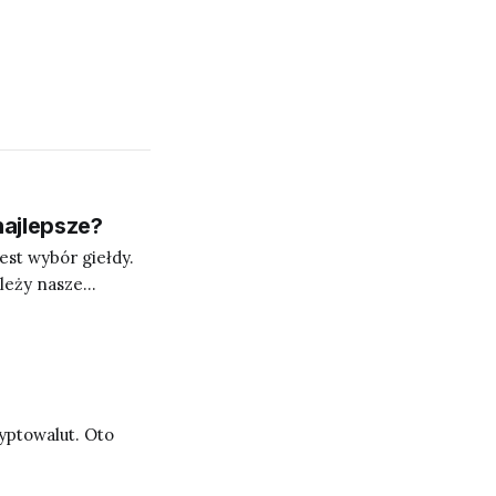
najlepsze?
st wybór giełdy.
leży nasze
 jednak dokonamy
a kryptowalut".
yptowalut. Oto