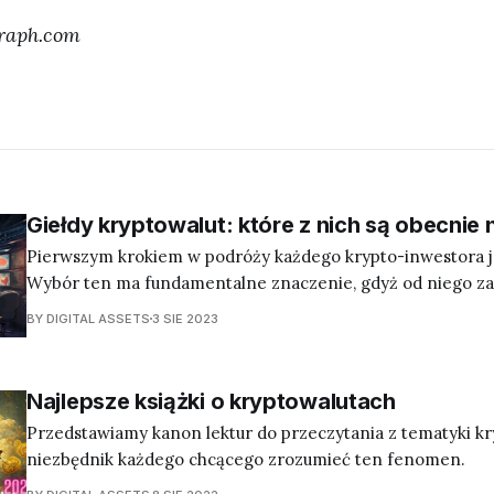
graph.com
Giełdy kryptowalut: które z nich są obecnie 
Pierwszym krokiem w podróży każdego krypto-inwestora je
Wybór ten ma fundamentalne znaczenie, gdyż od niego za
bezpieczeństwo, komfort i efektywność inwestycji. Zanim
BY DIGITAL ASSETS
3 SIE 2023
wyboru, musimy zrozumieć, co tak naprawdę oznacza "giełd
Najlepsze książki o kryptowalutach
Przedstawiamy kanon lektur do przeczytania z tematyki kr
niezbędnik każdego chcącego zrozumieć ten fenomen.