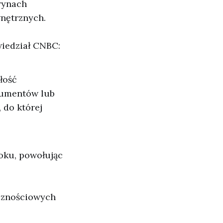
rynach
wnętrznych.
wiedział CNBC:
łość
sumentów lub
 do której
roku, powołując
ecznościowych