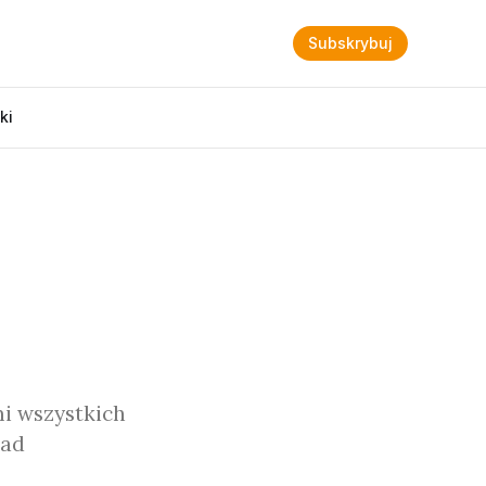
Subskrybuj
ki
i wszystkich
sad