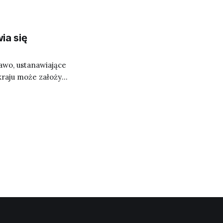
ia się
awo, ustanawiające
kraju może założyć
w kryptowalucie.
użej zmiany
, która miała