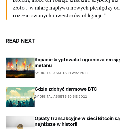
Bitcoin, może on rosnąć znacznie szybciej niż
złoto… w miarę napływu nowych pieniędzy od
rozczarowanych inwestorów obligacji. ”
READ NEXT
Kopanie kryptowalut ogranicza emisję
metanu
BY DIGITAL ASSETS
21 WRZ 2022
Gdzie zdobyć darmowe BTC
BY DIGITAL ASSETS
30 SIE 2022
Opłaty transakcyjne w sieci Bitcoin są
najniższe w historii