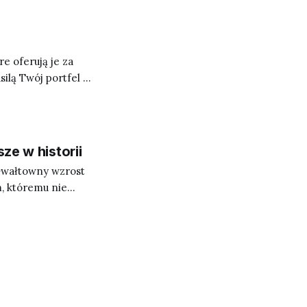
e oferują je za
silą Twój portfel w
ze w historii
. Gwałtowny wzrost
, któremu nie