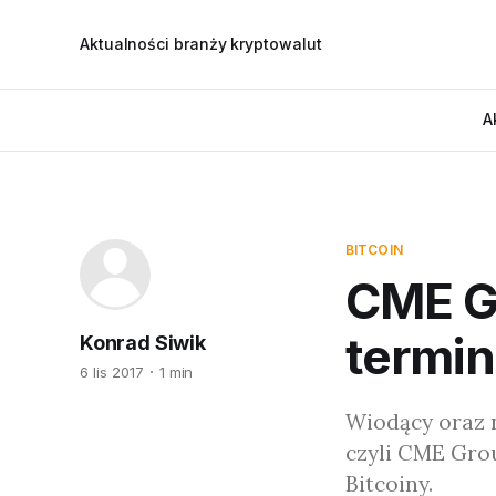
Aktualności branży kryptowalut
A
BITCOIN
CME G
termi
Konrad Siwik
6 lis 2017
1 min
Wiodący oraz 
czyli CME Gro
Bitcoiny.