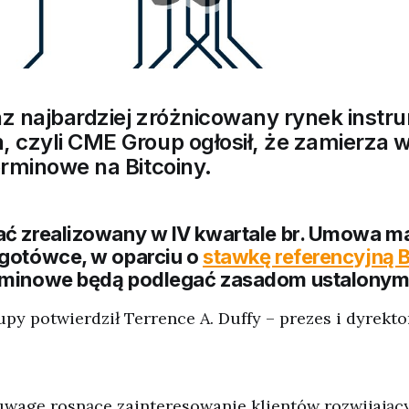
z najbardziej zróżnicowany rynek inst
 czyli CME Group ogłosił, że zamierza 
erminowe na Bitcoiny.
ać zrealizowany w IV kwartale br. Umowa m
 gotówce, w oparciu o
stawkę referencyjną B
erminowe będą podlegać zasadom ustalonym
py potwierdził Terrence A. Duffy – prezes i dyrekt
uwagę rosnące zainteresowanie klientów rozwijając