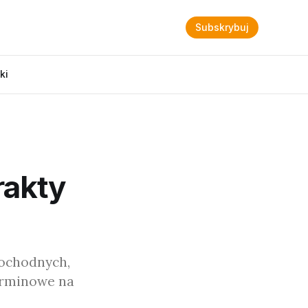
Subskrybuj
ki
rakty
pochodnych,
erminowe na