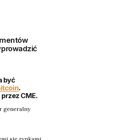
rumentów
wprowadzić
a być
itcoin
.
 przez CME.
or generalny
ymi się rynkami