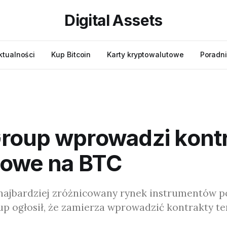
Digital Assets
ktualności
Kup Bitcoin
Karty kryptowalutowe
Poradni
roup wprowadzi kont
nowe na BTC
najbardziej zróżnicowany rynek instrumentów 
up ogłosił, że zamierza wprowadzić kontrakty t