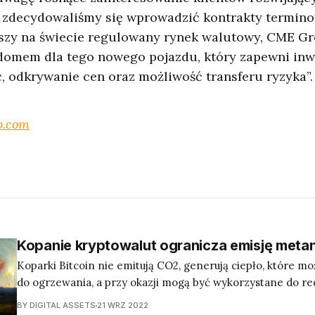
 zdecydowaliśmy się wprowadzić kontrakty terminow
szy na świecie regulowany rynek walutowy, CME Gr
domem dla tego nowego pojazdu, który zapewni in
ć, odkrywanie cen oraz możliwość transferu ryzyka”.
p.com
Kopanie kryptowalut ogranicza emisję meta
Koparki Bitcoin nie emitują CO2, generują ciepło, które m
do ogrzewania, a przy okazji mogą być wykorzystane do red
metanu
BY DIGITAL ASSETS
21 WRZ 2022