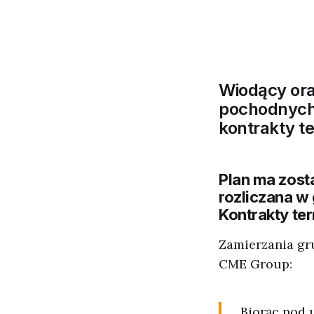
Wiodący ora
pochodnych,
kontrakty t
Plan ma zost
rozliczana w
Kontrakty t
Zamierzania gru
CME Group:
„Biorąc pod 