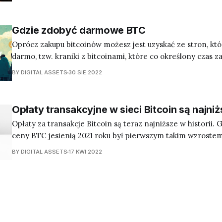
Gdzie zdobyć darmowe BTC
Oprócz zakupu bitcoinów możesz jest uzyskać ze stron, któr
darmo, tzw. kraniki z bitcoinami, które co określony czas za
zamian za aktywność na stronie lub drobne zadania
BY DIGITAL ASSETS
30 SIE 2022
Opłaty transakcyjne w sieci Bitcoin są najniżs
Opłaty za transakcje Bitcoin są teraz najniższe w historii
ceny BTC jesienią 2021 roku był pierwszym takim wzrostem
towarzyszyła znacząca podwyżka opłat transakcyjnych.
BY DIGITAL ASSETS
17 KWI 2022