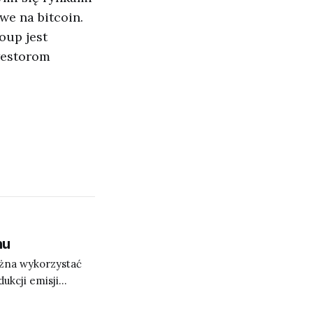
e na bitcoin.
oup jest
westorom
nu
ożna wykorzystać
ukcji emisji