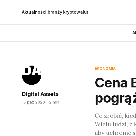
Aktualności branży kryptowalut
A
EKONOMIA
Cena B
pogrąż
Digital Assets
15 paź 2020
2 min
Co zrobić, kie
Wielu ludzi, z
aby uchronić si