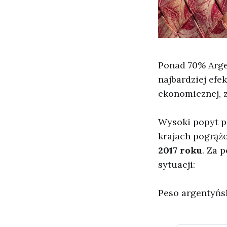
Ponad 70% Arge
najbardziej efe
ekonomicznej, 
Wysoki popyt p
krajach pogrąż
2017 roku
. Za 
sytuacji:
Peso argentyńsk