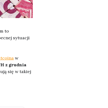
m to
ecnej sytuacji
itcoina
w
H z grudnia
ją się w takiej