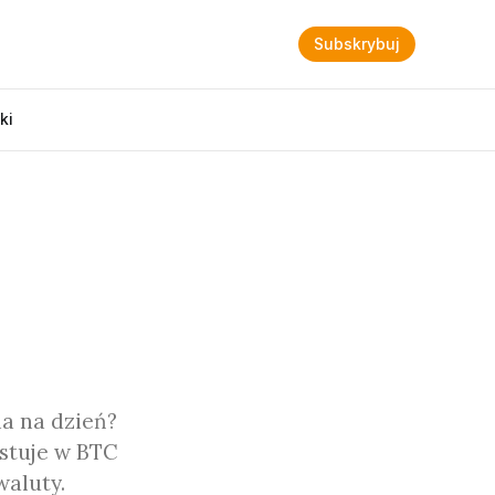
Subskrybuj
ki
ia na dzień?
estuje w BTC
waluty.