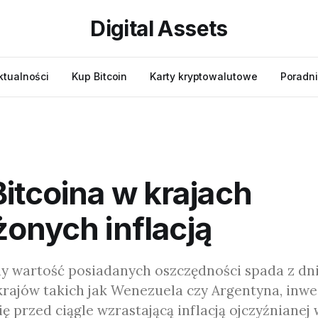
Digital Assets
ktualności
Kup Bitcoin
Karty kryptowalutowe
Poradni
itcoina w krajach
onych inflacją
dy wartość posiadanych oszczędności spada z dn
 krajów takich jak Wenezuela czy Argentyna, inw
ę przed ciągle wzrastającą inflacją ojczyźnianej 