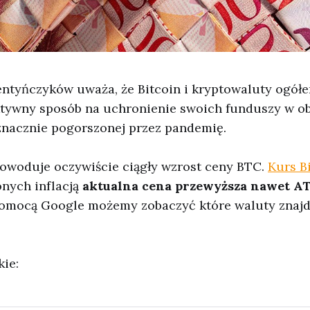
ntyńczyków uważa, że Bitcoin i kryptowaluty ogółe
ktywny sposób na uchronienie swoich funduszy w ob
znacznie pogorszonej przez pandemię.
owoduje oczywiście ciągły wzrost ceny BTC.
Kurs B
onych inflacją
aktualna cena przewyższa nawet AT
pomocą Google możemy zobaczyć które waluty znajdu
ie: