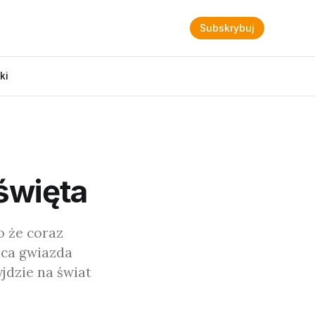
Subskrybuj
ki
święta
o że coraz
ąca gwiazda
jdzie na świat