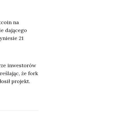
tcoin na
ie dającego
yniesie 21
erze inwestorów
eślając, że fork
osił projekt.