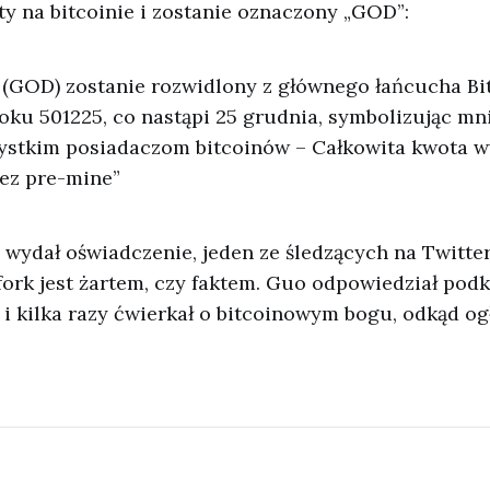
ty na bitcoinie i zostanie oznaczony „GOD”:
 (GOD) zostanie rozwidlony z głównego łańcucha Bi
oku 501225, co nastąpi 25 grudnia, symbolizując mn
ystkim posiadaczom bitcoinów – Całkowita kwota w
ez pre-mine”
 wydał oświadczenie, jeden ze śledzących na Twitt
 fork jest żartem, czy faktem. Guo odpowiedział podkr
 i kilka razy ćwierkał o bitcoinowym bogu, odkąd ogł