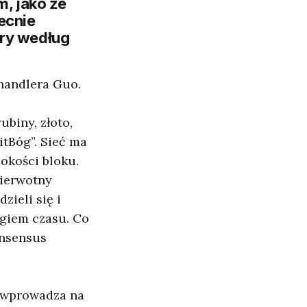
m, jako że
ecnie
óry według
Chandlera Guo.
ubiny, złoto,
itBóg”. Sieć ma
okości bloku.
pierwotny
zieli się i
egiem czasu. Co
onsensus
e wprowadza na