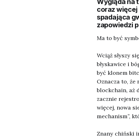
Wygląda na to
coraz więcej
spadająca gw
zapowiedzi p
Ma to być symbo
Wciąż słyszy si
błyskawice i bó
być klonem bit
Oznacza to, że 
blockchain, aż 
zacznie rejestr
więcej, nowa s
mechanism”, któ
Znany chiński 