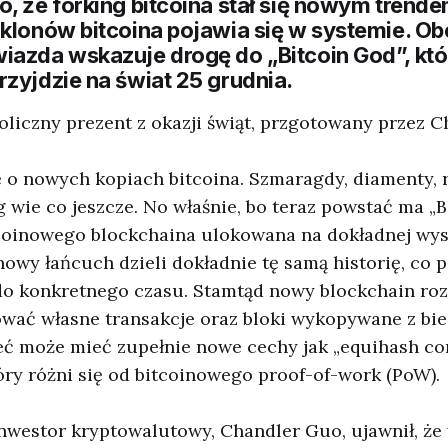
, że forking bitcoina stał się nowym trende
 klonów bitcoina pojawia się w systemie. Ob
iazda wskazuje drogę do „Bitcoin God”, kt
rzyjdzie na świat 25 grudnia.
liczny prezent z okazji świąt, przgotowany przez 
ę o nowych kopiach bitcoina. Szmaragdy, diamenty, r
g wie co jeszcze. No właśnie, bo teraz powstać ma „B
coinowego blockchaina ulokowana na dokładnej wys
nowy łańcuch dzieli dokładnie tę samą historię, co 
do konkretnego czasu. Stamtąd nowy blockchain rozd
ować własne transakcje oraz bloki wykopywane z bi
ieć może mieć zupełnie nowe cechy jak „equihash c
ry różni się od bitcoinowego proof-of-work (PoW).
inwestor kryptowalutowy, Chandler Guo, ujawnił, ż