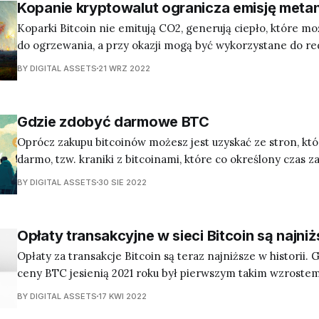
Kopanie kryptowalut ogranicza emisję meta
Koparki Bitcoin nie emitują CO2, generują ciepło, które m
do ogrzewania, a przy okazji mogą być wykorzystane do red
metanu
BY DIGITAL ASSETS
21 WRZ 2022
Gdzie zdobyć darmowe BTC
Oprócz zakupu bitcoinów możesz jest uzyskać ze stron, któr
darmo, tzw. kraniki z bitcoinami, które co określony czas za
zamian za aktywność na stronie lub drobne zadania
BY DIGITAL ASSETS
30 SIE 2022
Opłaty transakcyjne w sieci Bitcoin są najniżs
Opłaty za transakcje Bitcoin są teraz najniższe w historii
ceny BTC jesienią 2021 roku był pierwszym takim wzrostem
towarzyszyła znacząca podwyżka opłat transakcyjnych.
BY DIGITAL ASSETS
17 KWI 2022