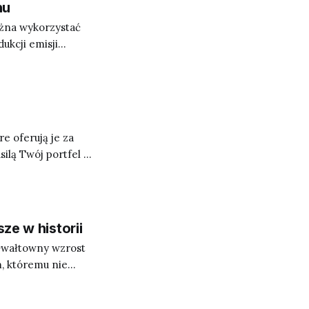
nu
ożna wykorzystać
ukcji emisji
e oferują je za
silą Twój portfel w
ze w historii
. Gwałtowny wzrost
, któremu nie