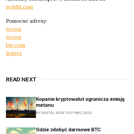
reddit.com
Pomocne adresy:
trezor
trezor
btc.com
ledger
READ NEXT
Kopanie kryptowalut ogranicza emisję
metanu
BY DIGITAL ASSETS
21 WRZ 2022
Gdzie zdobyć darmowe BTC