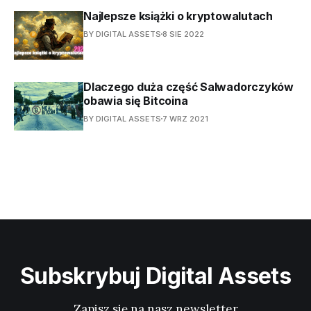
Najlepsze książki o kryptowalutach
BY DIGITAL ASSETS
8 SIE 2022
Dlaczego duża część Salwadorczyków
obawia się Bitcoina
BY DIGITAL ASSETS
7 WRZ 2021
Subskrybuj Digital Assets
Zapisz się na nasz newsletter