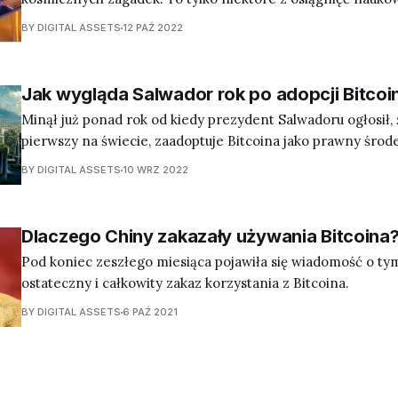
komputer kwantowy może przynieść w przyszłości.
BY DIGITAL ASSETS
12 PAŹ 2022
Jak wygląda Salwador rok po adopcji Bitcoi
Minął już ponad rok od kiedy prezydent Salwadoru ogłosił, ż
pierwszy na świecie, zaadoptuje Bitcoina jako prawny środe
BY DIGITAL ASSETS
10 WRZ 2022
Dlaczego Chiny zakazały używania Bitcoina
Pod koniec zeszłego miesiąca pojawiła się wiadomość o ty
ostateczny i całkowity zakaz korzystania z Bitcoina.
BY DIGITAL ASSETS
6 PAŹ 2021