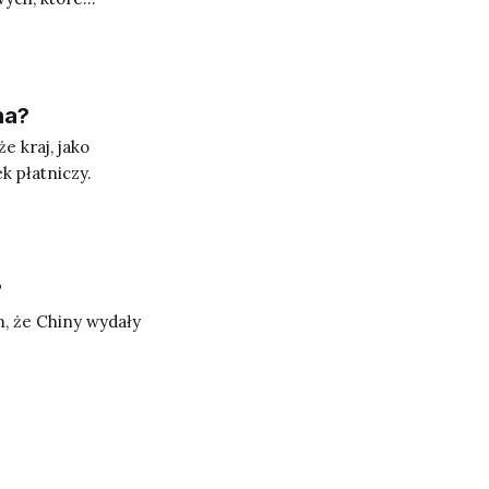
na?
e kraj, jako
k płatniczy.
?
m, że Chiny wydały