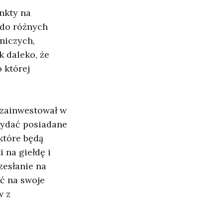
nkty na
 do różnych
tniczych,
k daleko, że
o której
 zainwestował w
ydać posiadane
które będą
 na giełdę i
zesłanie na
ść na swoje
w z