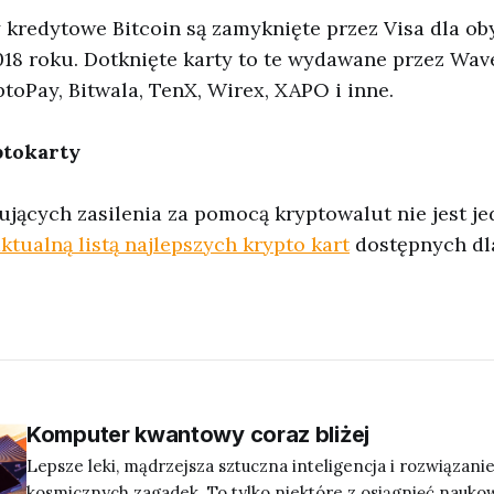
 kredytowe Bitcoin są zamyknięte przez Visa dla o
018 roku. Dotknięte karty to te wydawane przez Wav
toPay, Bitwala, TenX, Wirex, XAPO i inne.
ptokarty
rujących zasilenia za pomocą kryptowalut nie jest je
ktualną listą najlepszych krypto kart
dostępnych dl
Komputer kwantowy coraz bliżej
Lepsze leki, mądrzejsza sztuczna inteligencja i rozwiązanie
kosmicznych zagadek. To tylko niektóre z osiągnięć nauko