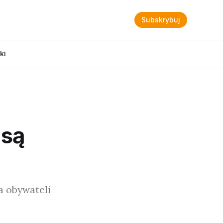
Subskrybuj
ki
 są
a obywateli