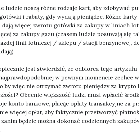
e ludzie noszą różne rodzaje kart, aby zdobywać pu
gotówki i rabaty, gdy wydają pieniądze. Różne karty
e dają więcej zwrotu gotówki za zakupy w liniach lo
ięcej za zakupy gazu (czasem ludzie posuwają się ta
ażdej linii lotniczej / sklepu / stacji benzynowej, d
dają).
iecznie jest stwierdzić, że odbiorca tego artykułu
i najprawdopodobniej w pewnym momencie zechce w
o by więc nie otrzymać zwrotu pieniędzy za krypto 
łości? Obecnie większość ludzi musi wpłacić środki
oje konto bankowe, płacąc opłaty transakcyjne za pr
pnie więcej opłat, aby faktycznie przetworzyć płatno
 zanim będzie można dokonać codziennych zakupó
.