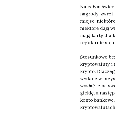
Na całym świeci
nagrody, zwrot 
miejsc, niektór
niektóre dają w
mają kartę dla k
regularnie się u
Stosunkowo bezp
kryptowaluty 
krypto. Dlaczeg
wydane w przysz
wysłać je na sw
giełdę, a nastę
konto bankowe,
kryptowalutach