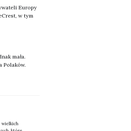
bywateli Europy
eCrest, w tym
dnak mała.
a Polaków.
 wielkich
wych, które