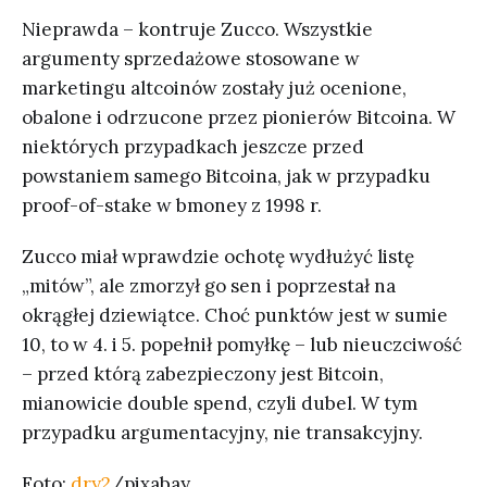
Nieprawda – kontruje Zucco. Wszystkie
argumenty sprzedażowe stosowane w
marketingu altcoinów zostały już ocenione,
obalone i odrzucone przez pionierów Bitcoina. W
niektórych przypadkach jeszcze przed
powstaniem samego Bitcoina, jak w przypadku
proof-of-stake w bmoney z 1998 r.
Zucco miał wprawdzie ochotę wydłużyć listę
„mitów”, ale zmorzył go sen i poprzestał na
okrągłej dziewiątce. Choć punktów jest w sumie
10, to w 4. i 5. popełnił pomyłkę – lub nieuczciwość
– przed którą zabezpieczony jest Bitcoin,
mianowicie double spend, czyli dubel. W tym
przypadku argumentacyjny, nie transakcyjny.
Foto:
dry2
/pixabay