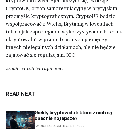
kryptowalutowych zjednoczyło się, tworząc
CryptoUK, organ samoregulacyjny w brytyjskim
przemyśle kryptograficznym. CryptoUK będzie
współpracować z Wielką Brytanią w kwestiach
takich jak zapobieganie wykorzystywania bitcoina
i kryptowalut w praniu brudnych pieniędzy i
innych nielegalnych działaniach, ale nie będzie
zajmować się regulacjami ICO.
źródło: cointelegraph.com
READ NEXT
Giełdy kryptowalut: które z nich są
obecnie najlepsze?
BY DIGITAL ASSETS
3 SIE 2023