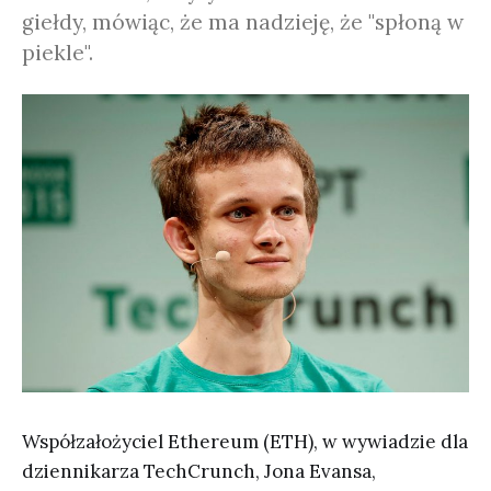
giełdy, mówiąc, że ma nadzieję, że "spłoną w
piekle".
Współzałożyciel Ethereum (ETH), w wywiadzie dla
dziennikarza TechCrunch, Jona Evansa,