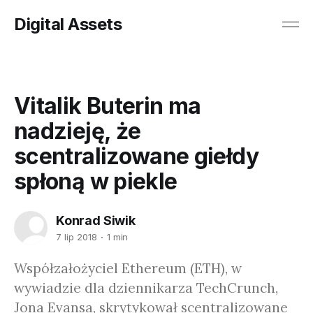
Digital Assets
Vitalik Buterin ma
nadzieję, że
scentralizowane giełdy
spłoną w piekle
Konrad Siwik
7 lip 2018
1 min
Współzałożyciel Ethereum (ETH), w
wywiadzie dla dziennikarza TechCrunch,
Jona Evansa, skrytykował scentralizowane