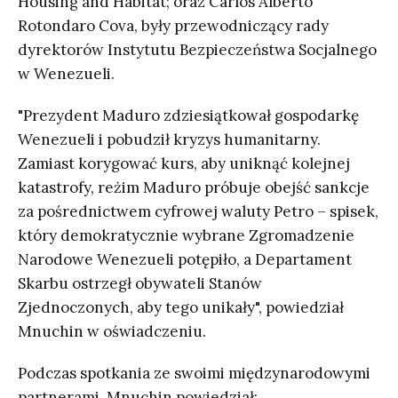
Housing and Habitat; oraz Carlos Alberto
Rotondaro Cova, były przewodniczący rady
dyrektorów Instytutu Bezpieczeństwa Socjalnego
w Wenezueli.
"Prezydent Maduro zdziesiątkował gospodarkę
Wenezueli i pobudził kryzys humanitarny.
Zamiast korygować kurs, aby uniknąć kolejnej
katastrofy, reżim Maduro próbuje obejść sankcje
za pośrednictwem cyfrowej waluty Petro – spisek,
który demokratycznie wybrane Zgromadzenie
Narodowe Wenezueli potępiło, a Departament
Skarbu ostrzegł obywateli Stanów
Zjednoczonych, aby tego unikały", powiedział
Mnuchin w oświadczeniu.
Podczas spotkania ze swoimi międzynarodowymi
partnerami, Mnuchin powiedział: