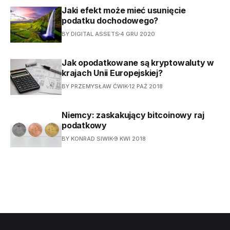
Jaki efekt może mieć usunięcie
podatku dochodowego?
BY DIGITAL ASSETS
4 GRU 2020
Jak opodatkowane są kryptowaluty w
krajach Unii Europejskiej?
BY PRZEMYSŁAW ĆWIK
12 PAŹ 2018
Niemcy: zaskakujący bitcoinowy raj
podatkowy
BY KONRAD SIWIK
9 KWI 2018