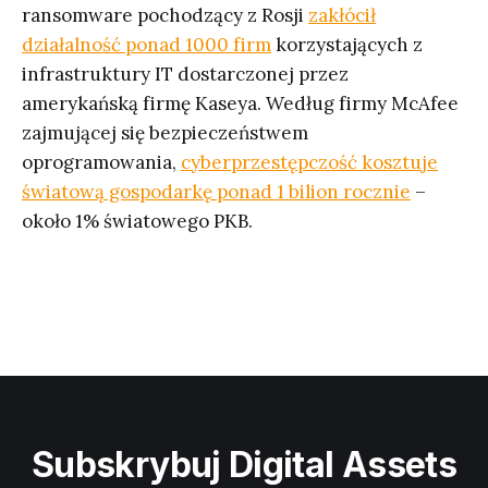
ransomware pochodzący z Rosji
zakłócił
działalność ponad 1000 firm
korzystających z
infrastruktury IT dostarczonej przez
amerykańską firmę Kaseya. Według firmy McAfee
zajmującej się bezpieczeństwem
oprogramowania,
cyberprzestępczość kosztuje
światową gospodarkę ponad 1 bilion rocznie
–
około 1% światowego PKB.
Subskrybuj Digital Assets