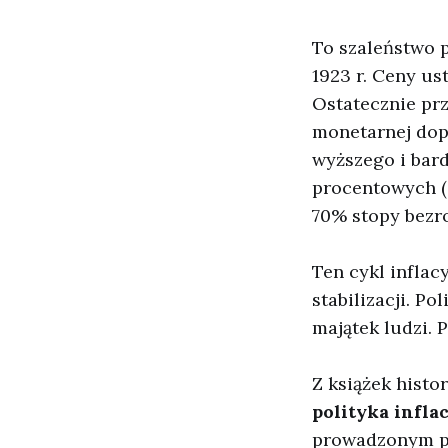
To szaleństwo p
1923 r. Ceny us
Ostatecznie pr
monetarnej dop
wyższego i bar
procentowych (
70% stopy bezro
Ten cykl inflacy
stabilizacji. P
majątek ludzi. 
Z książek histo
polityka infla
prowadzonym prz