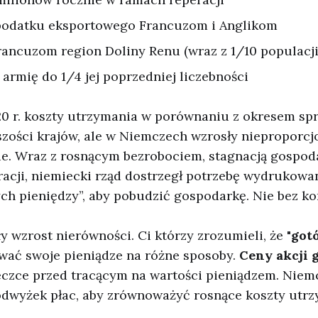
podatku eksportowego Francuzom i Anglikom
rancuzom region Doliny Renu (wraz z 1/10 populacj
rmię do 1/4 jej poprzedniej liczebności
20 r. koszty utrzymania w porównaniu z okresem sp
zości krajów, ale w Niemczech wzrosły nieproporcjo
e. Wraz z rosnącym bezrobociem, stagnacją gospoda
acji, niemiecki rząd dostrzegł potrzebę wydrukowa
ych pieniędzy”, aby pobudzić gospodarkę. Nie bez k
y wzrost nierówności. Ci którzy zrozumieli, że "
got
ować swoje pieniądze na różne sposoby.
Ceny akcji 
eczce przed tracącym na wartości pieniądzem. Niemc
odwyżek płac, aby zrównoważyć rosnące koszty utrz