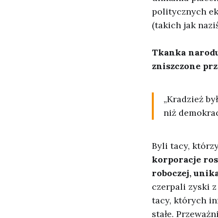
politycznych e
(takich jak naziś
Tkanka narodu 
zniszczone prze
„Kradzież był
niż demokrac
Byli tacy, któr
korporacje ros
roboczej, unik
czerpali zyski z
tacy, których i
stałe. Przeważni