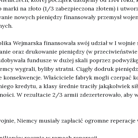
 marki na złoto (1/3 zabezpieczona złotem) i utworz
anie nowych pieniędzy finansowały przemysł wojen
nych.
lika Wejmarska finansowała swój udział w I wojnie 
anie oraz drukowanie pieniędzy (w przeciwieństwie
 zdobywała fundusze w dużej skali poprzez podwyżk
mcy wygrali, byliby stratni. Ciągły dodruk pienięd
konsekwencje. Właściciele fabryk mogli czerpać ko
niego kredytu, a klasy średnie traciły jakąkolwiek s
ości. W rezultacie 2/3 armii zdezerterowało, aby 
wojnie, Niemcy musiały zapłacić ogromne reperacje 
 milionów rocznie w ramach reperacji