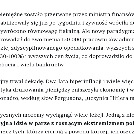
ieniężne zostało przerwane przez ministra finansów
tabilizowały się już po tygodniu i żywność wróciła d
zywrócono równowagę fiskalną. Ale nowy paradygma
rowadził do zwolnienia 150 000 pracowników admini
dziej zdyscyplinowanego opodatkowania, wyższych 
30-100%) i wyższych cen życia, co doprowadziło d
bocia i wielu bankructw.
jny trwał dekadę. Dwa lata hiperinflacji i wiele więc
olityka drukowania pieniędzy zniszczyła ekonomię i 
Ponadto, według słów Fergusona, „uczyniła Hitlera 
rycznych możemy wyciągnąć wiele lekcji. Jedną z nich
cyjna idzie w parze z rosnącym ekstremizmem po
ez tych, którzy cierpią z powodu korozji ich oszc