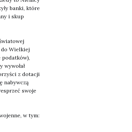
yły banki, które
ny i skup
światowej
 do Wielkiej
ę podatków),
zy wywołał
rzyści z dotacji
iłę nabywczą
wesprzeć swoje
wojenne, w tym: