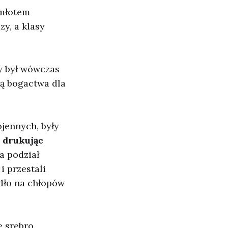
 młotem
zy, a klasy
ry był wówczas
ą bogactwa dla
jennych, były
 drukując
ła podział
i przestali
dło na chłopów
 srebro.