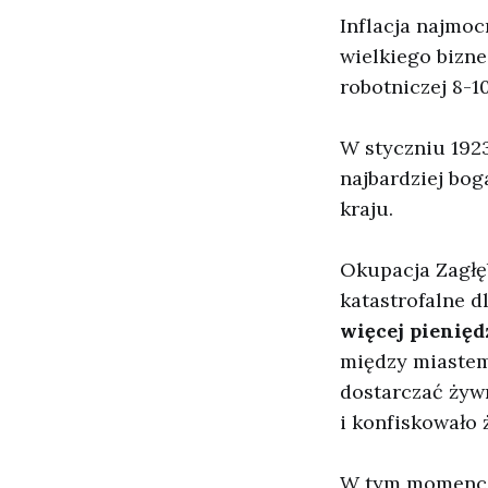
Inflacja najmoc
wielkiego biznes
robotniczej 8-1
W styczniu 1923
najbardziej bo
kraju.
Okupacja Zagłęb
katastrofalne d
więcej pienięd
między miastem 
dostarczać żyw
i konfiskowało 
W tym momencie