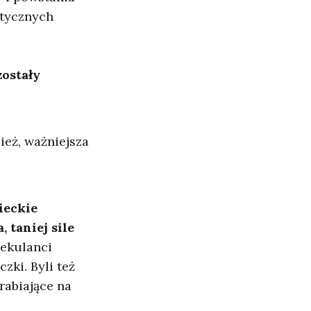
stycznych
zostały
ież, ważniejsza
ieckie
 taniej sile
pekulanci
zki. Byli też
rabiające na