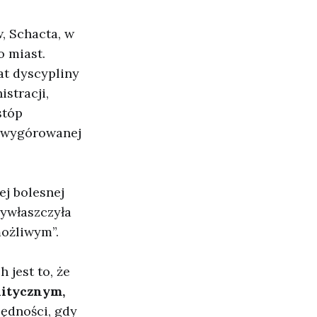
, Schacta, w
o miast.
t dyscypliny
stracji,
stóp
o wygórowanej
ej bolesnej
wywłaszczyła
możliwym”.
 jest to, że
litycznym,
zędności, gdy