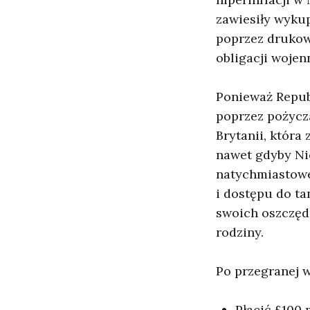
zawiesiły wykup
poprzez drukow
obligacji wojen
Ponieważ Repub
poprzez pożycz
Brytanii, która
nawet gdyby Nie
natychmiastowe 
i dostępu do ta
swoich oszczędn
rodziny.
Po przegranej 
Płacić £100