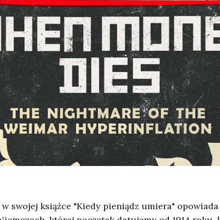
w swojej książce "Kiedy pieniądz umiera" opowiada 
 Niemczech, której początek datujemy od 1914 roku,