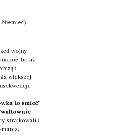
i Niemiec)
rzed wojny
nalnie, bo aż
rczą i
nia większej
onsekwencji.
ówka to śmieć
"
gwałtownie
y strajkowali i
ymania.