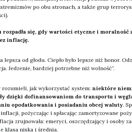
kstremizmów po obu stronach, a także grup terrory
ci).
rozpadła się, gdy wartości etyczne i moralność 
z inflację.
a lepsza od głodu. Ciepło było lepsze niż honor. Odz
ja. Jedzenie, bardziej potrzebne niż wolność”.
zy rozumieli, jak wykorzystać system:
niektóre niem
ły dzięki dofinansowaniom do transportu i węgla,
aniu opodatkowania i posiadaniu obcej waluty
. S
 inflacji, pożyczając i spłacając zamortyzowane pożyc
nflacja zrujnowała: emeryci, oszczędzający i osoby za
e klasa niska i średnia.