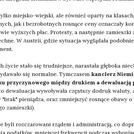
 tylko miejsko-wiejski, ale również oparty na klasac
nych, jak i bezrobotnych rosnące ceny oznaczały ko
wie wyższych płac. Protesty, a następnie zamieszk
echne. W Austrii, gdzie sytuacja wyglądała podobnie
ment.
h życie stało się trudniejsze, narastała głęboka nie
wydawało się normalne. Tymczasem
kanclerz Niemi
ku przyczynowego między drukiem a dewaluacją 
 to dewaluacja wywoływała częstszy dodruk waluty, 
 "brak" pieniądza, oraz zmniejszyć rosnące obawy o 
go zamieszki).
ie byli rozczarowani rządem i administracją, co dop
nia podatków, mniejszej frekwencji podczas wyborów