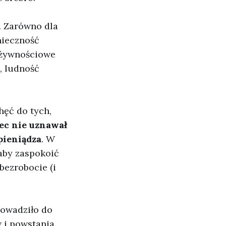
h. Zarówno dla
nieczność
i żywnościowe
, ludność
chęć do tych,
ec nie uznawał
pieniądza
. W
aby zaspokoić
bezrobocie (i
rowadziło do
 i powstania