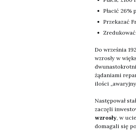
Płacić 26% 
Przekazać F
Zredukować a
Do września 19
wzrosły w więks
dwunastokrotni
żądaniami repar
ilości „awaryjn
Następował stał
zaczęli inwest
wzrosły
, w uci
domagali się p