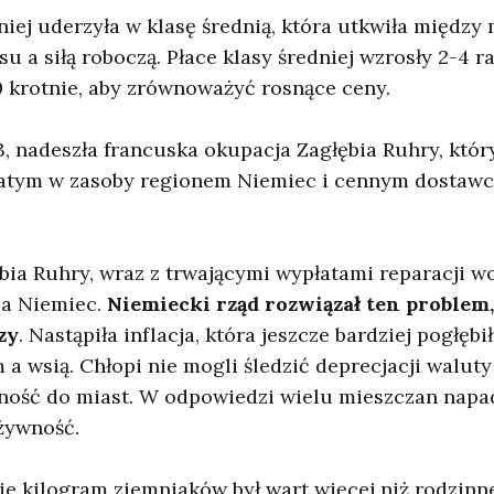
niej uderzyła w klasę średnią, która utkwiła między
u a siłą roboczą. Płace klasy średniej wzrosły 2-4 ra
0 krotnie, aby zrównoważyć rosnące ceny.
, nadeszła francuska okupacja Zagłębia Ruhry, któ
gatym w zasoby regionem Niemiec i cennym dostawc
ia Ruhry, wraz z trwającymi wypłatami reparacji wo
la Niemiec.
Niemiecki rząd rozwiązał ten problem,
zy
. Nastąpiła inflacja, która jeszcze bardziej pogłębi
a wsią. Chłopi nie mogli śledzić deprecjacji waluty 
ność do miast. W odpowiedzi wielu mieszczan napa
żywność.
 kilogram ziemniaków był wart więcej niż rodzinne