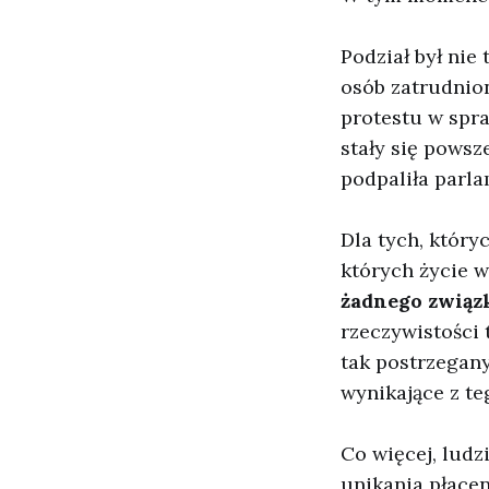
Podział był nie
osób zatrudnio
protestu w spra
stały się powsz
podpaliła parla
Dla tych, któryc
których życie 
żadnego związ
rzeczywistości
tak postrzegany
wynikające z te
Co więcej, ludz
unikania płace