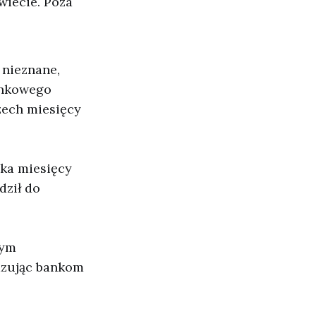
wiecie. Poza
 nieznane,
ankowego
zech miesięcy
lka miesięcy
dził do
nym
kazując bankom