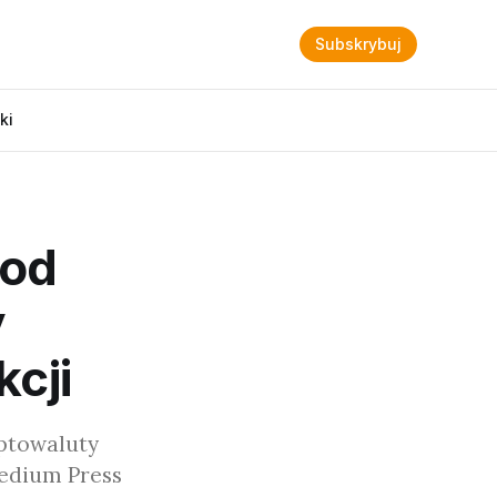
Subskrybuj
ki
pod
y
cji
yptowaluty
edium Press