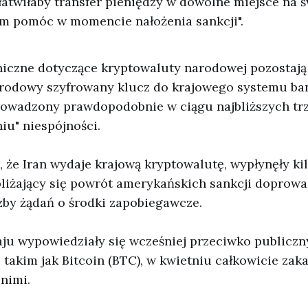
łatwiłaby transfer pieniędzy w dowolne miejsce na ś
m pomóc w momencie nałożenia sankcji".
niczne dotyczące kryptowaluty narodowej pozostają
rodowy szyfrowany klucz do krajowego systemu b
owadzony prawdopodobnie w ciągu najbliższych tr
iu" niespójności.
że Iran wydaje krajową kryptowalutę, wypłynęły ki
bliżający się powrót amerykańskich sankcji doprowa
zby żądań o środki zapobiegawcze.
aju wypowiedziały się wcześniej przeciwko publicz
takim jak Bitcoin (BTC), w kwietniu całkowicie za
nimi.