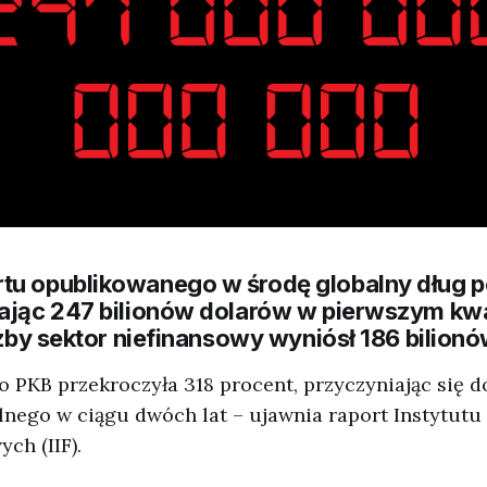
tu opublikowanego w środę globalny dług po
gając 247 bilionów dolarów w pierwszym kw
iczby sektor niefinansowy wyniósł 186 bilion
o PKB przekroczyła 318 procent, przyczyniając się 
lnego w ciągu dwóch lat – ujawnia raport Instytutu
ch (IIF).