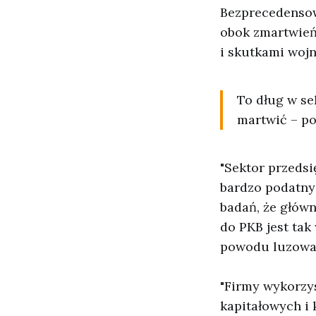
Bezprecedensow
obok zmartwień 
i skutkami woj
To dług w se
martwić – po
"Sektor przeds
bardzo podatny 
badań, że głów
do PKB jest tak 
powodu luzowan
"Firmy wykorzys
kapitałowych i 