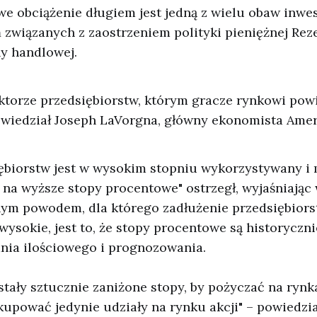
e obciążenie długiem jest jedną z wielu obaw inwes
związanych z zaostrzeniem polityki pieniężnej Rez
ny handlowej.
ktorze przedsiębiorstw, którym gracze rynkowi powi
wiedział Joseph LaVorgna, główny ekonomista Amery
iębiorstw jest w wysokim stopniu wykorzystywany i
na wyższe stopy procentowe" ostrzegł, wyjaśniając 
nym powodem, dla którego zadłużenie przedsiębior
wysokie, jest to, że stopy procentowe są historyczni
ia ilościowego i prognozowania.
tały sztucznie zaniżone stopy, by pożyczać na ryn
kupować jedynie udziały na rynku akcji" – powiedzi