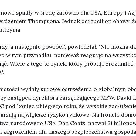
nowe spadły w środę zarówno dla USA, Europy i Azji
ierdzeniem Thompsona. Jednak odrzucił on obawy, ż
utrzyma.
rzy, a następnie powróci", powiedział. "Nie można dz
o w tym przypadku, ponieważ reagując na wszystko,
. Wiele z tego to rynek, który próbuje zrozumieć, 
".
bistości wydały surowe ostrzeżenia o globalnym ob
szy zastępca dyrektora zarządzającego MFW, David L
 pod koniec ubiegłego roku, że wysokie zadłużenie 
arzają największe ryzyko rynkowe. Na froncie dom
stwa narodowego USA, Dan Coats, nazwał 21 biliono
 zagrożeniem dla naszego bezpieczeństwa gospoda