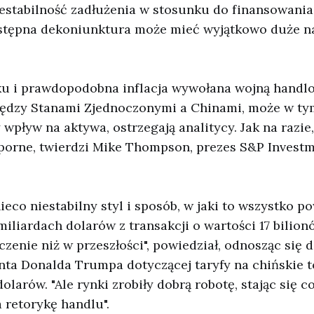
iestabilność zadłużenia w stosunku do finansowania
astępna dekoniunktura może mieć wyjątkowo duże n
u i prawdopodobna inflacja wywołana wojną handlo
iędzy Stanami Zjednoczonymi a Chinami, może w t
wpływ na aktywa, ostrzegają analitycy. Jak na razie,
porne, twierdzi Mike Thompson, prezes S&P Investm
ieco niestabilny styl i sposób, w jaki to wszystko p
liardach dolarów z transakcji o wartości 17 bilion
zenie niż w przeszłości", powiedział, odnosząc się d
nta Donalda Trumpa dotyczącej taryfy na chińskie 
larów. "Ale rynki zrobiły dobrą robotę, stając się c
 retorykę handlu".