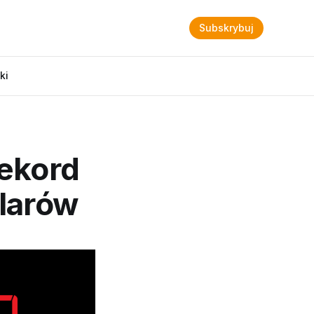
Subskrybuj
ki
rekord
olarów