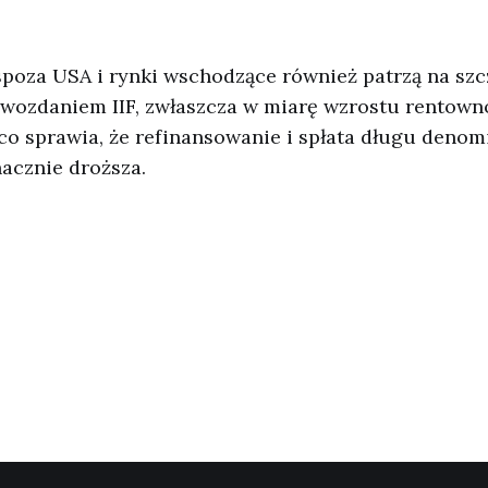
spoza USA i rynki wschodzące również patrzą na szc
wozdaniem IIF, zwłaszcza w miarę wzrostu rentowno
co sprawia, że refinansowanie i spłata długu den
nacznie droższa.