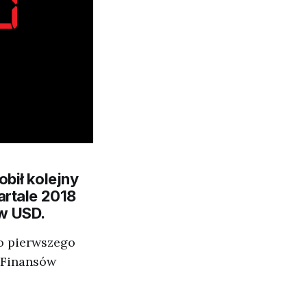
bił kolejny
artale 2018
ów USD.
do pierwszego
 Finansów