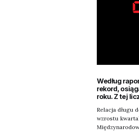
Według rapor
rekord, osią
roku. Z tej l
Relacja długu d
wzrostu kwarta
Międzynarodowy