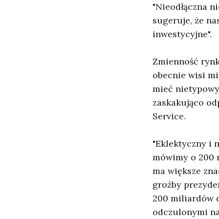
"Nieodłączna n
sugeruje, że n
inwestycyjne".
Zmienność rynk
obecnie wisi m
mieć nietypowy 
zaskakująco od
Service.
"Eklektyczny i n
mówimy o 200 mi
ma większe znac
groźby prezyde
200 miliardów do
odczulonymi na