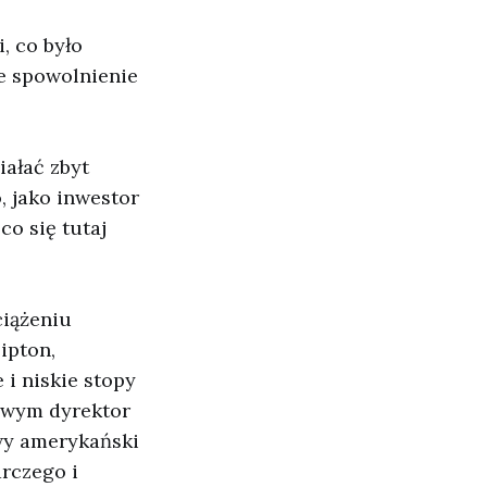
, co było
e spowolnienie
iałać zbyt
 jako inwestor
co się tutaj
ciążeniu
ipton,
i niskie stopy
owym dyrektor
wy amerykański
rczego i