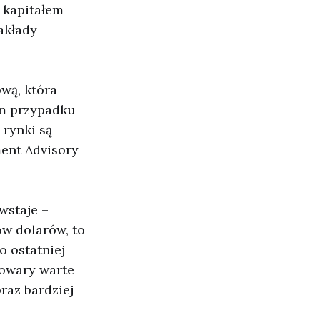
 kapitałem
akłady
wą, która
ym przypadku
 rynki są
ent Advisory
owstaje –
ów dolarów, to
o ostatniej
towary warte
oraz bardziej