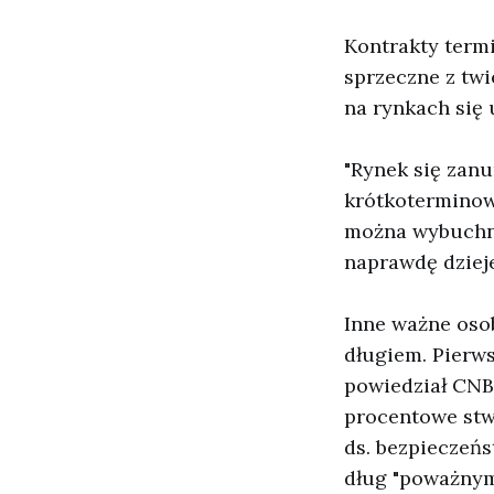
Kontrakty termi
sprzeczne z tw
na rynkach się 
"Rynek się zanu
krótkoterminow
można wybuchnąć
naprawdę dzieje
Inne ważne oso
długiem. Pierw
powiedział CNBC
procentowe stw
ds. bezpieczeń
dług "poważnym